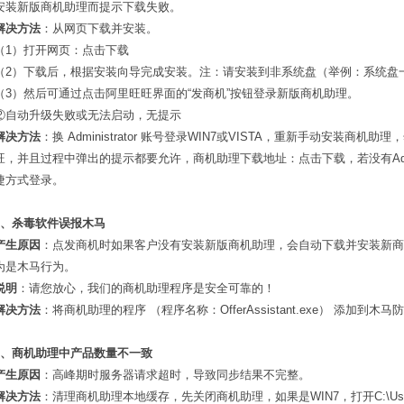
安装新版商机助理而提示下载失败。
解决方法
：从网页下载并安装。
（1）打开网页：点击下载
（2）下载后，根据安装向导完成安装。注：请安装到非系统盘（举例：系统盘
（3）然后可通过点击阿里旺旺界面的“发商机”按钮登录新版商机助理。
②自动升级失败或无法启动，无提示
解决方法
：换 Administrator 账号登录WIN7或VISTA，重新手动安装商机助理，然
旺，并且过程中弹出的提示都要允许，商机助理下载地址：点击下载，若没有Admin
捷方式登录。
2、杀毒软件误报木马
产生原因
：点发商机时如果客户没有安装新版商机助理，会自动下载并安装新
为是木马行为。
说明
：请您放心，我们的商机助理程序是安全可靠的！
解决方法
：将商机助理的程序 （程序名称：OfferAssistant.exe） 添加到
3、商机助理中产品数量不一致
产生原因
：高峰期时服务器请求超时，导致同步结果不完整。
解决方法
：清理商机助理本地缓存，先关闭商机助理，如果是WIN7，打开C:\Use