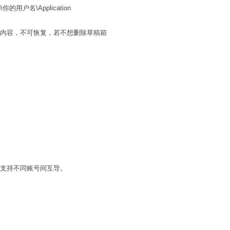
ng\你的用户名\Application
中内容，不可恢复，若不想删除草稿箱
支持不同账号间互导。