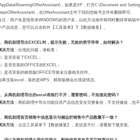
\AppData\Roaming\OfferAssistant\，如果是XP，打开C:\Document and Setti
Data\OfferAssistant\，在OfferAssistant文件下找到您账号文件夹删除即可。
备注：用户名是指登录WINDOWS的用户名，以此方法操作将同时删掉草稿箱
中产品信息，您可以点击软件【工具菜单】下【数据修复】。
4、商机助理导出EXCEL时，提示失败，无效的类字符串，如何解决？
解决方法
：出现此问题，请检查：
1）是否安装了EXCEL；
2）是否安装的OFFICE的EXCEL；
3）是否安装的精简版OFFICE导致未注册相关控件。
如果没装excel，装的是WPS、精简版都会出现该情况。
5、从商机助理导出的excel表格打不开，需要密码，不知道此密码？
解决方法
：商机助理中导出功能仅供产品信息安全完整备份，不支持修改，也不
6、商机助理首页销售中信息显示与侧边栏销售中产品数量不一致？
解决方法
：点击工具菜单下【数据修复】，若还是不行，请重新下载安装。
7、误认为商机助理占用内存很大，影响信息发布及其它程序运行？