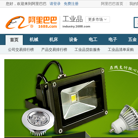
您好，
欢迎来到阿里巴巴
请登录
免费注册
阿里巴巴首页
我的
工业品
更多市场
industry.1688.com
机械
机床
设备
电工
电子
五金
首页
公司交易排行榜
产品交易排行榜
工业品贷款服务
工业品清单采购