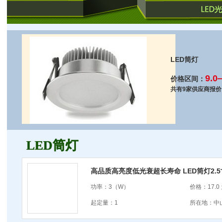
LED筒灯
9.0
价格区间：
共有
9
家供应商报价
LED筒灯
高品质高亮度低光衰超长寿命 LED筒灯2.5
功率：
3（W）
价格：
17.0
起定量：
1
所在地：
中