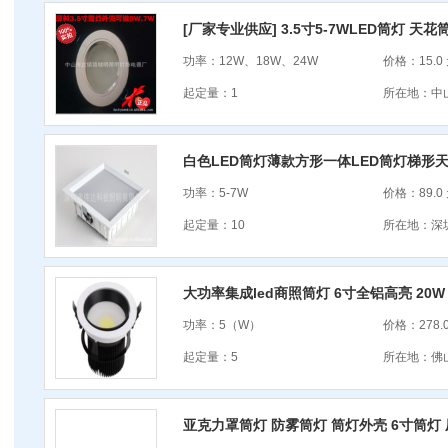
[厂家专业供应] 3.5寸5-7WLED筒灯 天
功率：
12W、18W、24W
价格：
15.0
起定量：
1
所在地：
中
白色LED筒灯薄款方形一体LED筒灯梯形
功率：
5-7W
价格：
89.0
起定量：
10
所在地：
深
大功率集成led商照筒灯 6寸全铝高亮 20W
功率：
5（W）
价格：
278.
起定量：
5
所在地：
佛
亚克力罩筒灯 防雾筒灯 筒灯外壳 6寸筒灯