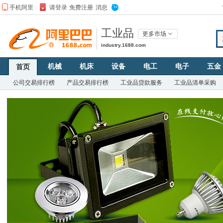
工业品
更多市场
industry.1688.com
机械
机床
设备
电工
电子
五金
首页
公司交易排行榜
产品交易排行榜
工业品贷款服务
工业品清单采购