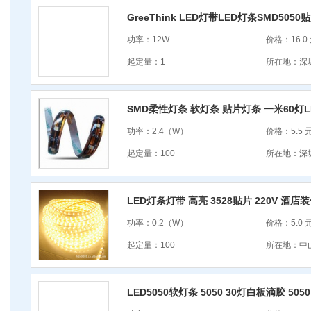
GreeThink LED灯带LED灯条SMD505
功率：
12W
价格：
16.0
起定量：
1
所在地：
深
SMD柔性灯条 软灯条 贴片灯条 一米60灯L
功率：
2.4（W）
价格：
5.5 
起定量：
100
所在地：
深
LED灯条灯带 高亮 3528贴片 220V 酒
功率：
0.2（W）
价格：
5.0 
起定量：
100
所在地：
中
LED5050软灯条 5050 30灯白板滴胶 50