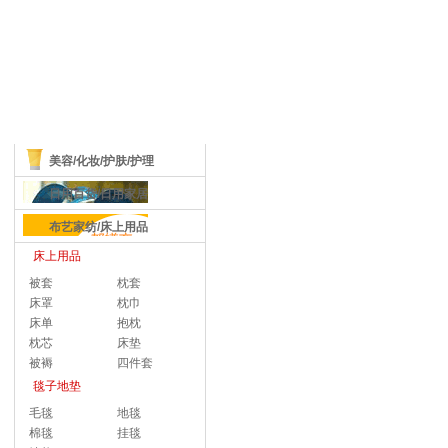
商品分类
美容/化妆/护肤/护理
日用百货/日用家居
布艺家纺/床上用品
床上用品
被套
枕套
床罩
枕巾
床单
抱枕
枕芯
床垫
被褥
四件套
毯子地垫
毛毯
地毯
棉毯
挂毯