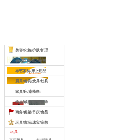
商品分类
美容/化妆/护肤/护理
日用百货/日用家居
布艺家纺/床上用品
厨具/餐具/炊具/灶具
家具/床/桌椅/柜
饰品/戒指/项链/挂饰
商务/促销/节庆/食品
玩具/古玩/珠宝/宗教
玩具