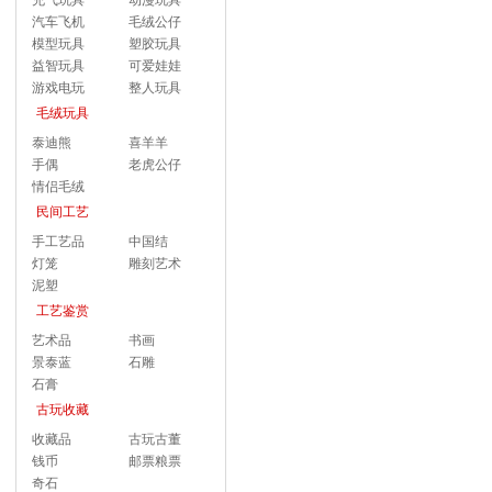
充气玩具
动漫玩具
汽车飞机
毛绒公仔
模型玩具
塑胶玩具
益智玩具
可爱娃娃
游戏电玩
整人玩具
毛绒玩具
泰迪熊
喜羊羊
手偶
老虎公仔
情侣毛绒
民间工艺
手工艺品
中国结
灯笼
雕刻艺术
泥塑
工艺鉴赏
艺术品
书画
景泰蓝
石雕
石膏
古玩收藏
收藏品
古玩古董
钱币
邮票粮票
奇石