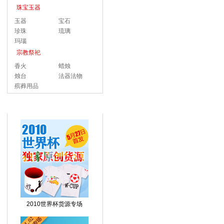
珠宝玉器
玉器
宝石
珍珠
琉璃
玛瑙
宗教祭祀
香火
蜡烛
烛台
法器法物
殡葬用品
热门促销活动
2010世界杯货源专场