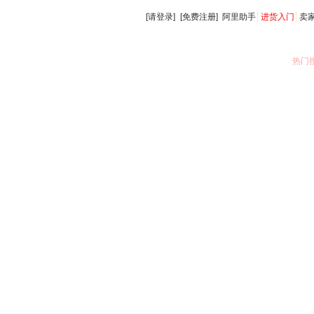
[请登录]
[免费注册]
阿里助手
进货入门
卖
热门