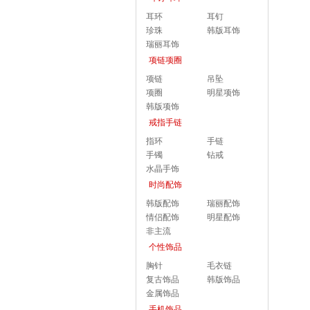
耳环
耳钉
珍珠
韩版耳饰
瑞丽耳饰
项链项圈
项链
吊坠
项圈
明星项饰
韩版项饰
戒指手链
指环
手链
手镯
钻戒
水晶手饰
时尚配饰
韩版配饰
瑞丽配饰
情侣配饰
明星配饰
非主流
个性饰品
胸针
毛衣链
复古饰品
韩版饰品
金属饰品
手机饰品