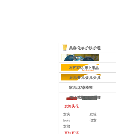
商品分类
美容/化妆/护肤/护理
日用百货/日用家居
布艺家纺/床上用品
厨具/餐具/炊具/灶具
家具/床/桌椅/柜
饰品/戒指/项链/挂饰
发饰头花
发夹
发箍
头花
假发
发簪
耳钉耳环