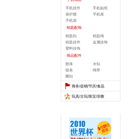
手机挂件
手机贴纸
保护膜
手机座
手机袋
钥匙配饰
钥匙扣
钥匙绳
钥匙挂件
金属挂饰
塑料挂饰
饰品配件
散珠
水钻
链条
绳带
圈扣
商务/促销/节庆/食品
玩具/古玩/珠宝/宗教
热门促销活动