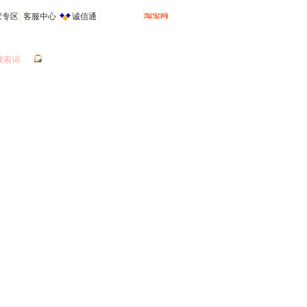
家专区
客服中心
诚信通
搜索词
进货单
订单管理
我的收藏