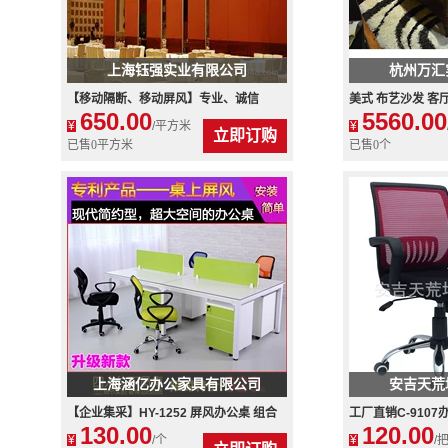
上海钰强实业有限公司
杭州万汇
【移动隔断、移动屏风】专业、诚信
美式 布艺沙发 客
650.00
5560.00
销 A04
¥
/平方米
¥
立即订购
已售0平方米
已售0个
上海涵亿办公家具有限公司
安吉天荒
【企业集采】HY-1252 屏风办公桌 组合
工厂直销C-910
130.00
120.00
办公桌 简约时尚员工桌
网椅、电脑椅、职
¥
/个
¥
/