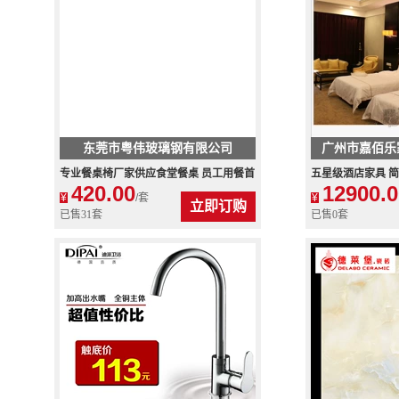
东莞市粤伟玻璃钢有限公司
广州市嘉佰乐
专业餐桌椅厂家供应食堂餐桌 员工用餐首
五星级酒店家具 简
420.00
12900.0
选 畅销全国
大气,佛山酒店家
¥
/套
¥
立即订购
已售31套
已售0套