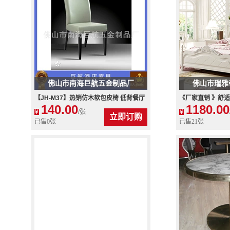
佛山市南海巨航五金制品厂
佛山市瑞雅
【JH-M37】热销仿木软包皮椅 低背餐厅
《厂家直销 》舒适
140.00
1180.00
椅子 咖啡厅休闲餐厅椅批发
浪漫公主床 价优
¥
/张
¥
立即订购
已售0张
已售21张