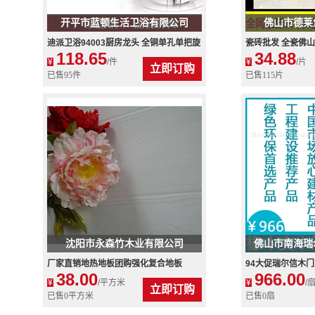
开平市蓝顿生活卫浴有限公司
佛山市德莱
迪派卫浴94003厨房龙头 全铜单孔单把旋
瓷砖批发 全瓷佛山
118.65
34.88
转冷热水菜盆水龙头批发
800x800 客厅
¥
/件
¥
/片
立即订购
已售95件
已售115片
沈阳市永森竹木业有限公司
佛山市南海瑞
厂家直销地热地板团购强化复合地板
94大促瑞尔信木
38.00
966.00
12mm最低价格沈阳本地样板
高端会所门 高档
¥
/平方米
¥
/
立即订购
已售0平方米
已售0扇