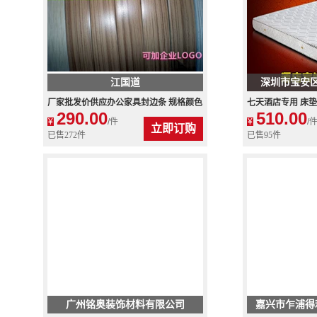
江国道
深圳市宝安
厂家批发价供应办公家具封边条 规格颜色
七天酒店专用 床垫
290.00
510.00
可订做 可加企业LOGO
米席梦思宾馆 批
¥
/件
¥
/
立即订购
已售272件
已售95件
广州铭奥装饰材料有限公司
嘉兴市乍浦得