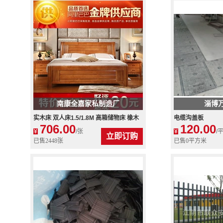
南康全嘉家私制造厂
淄博
实木床 双人床1.5/1.8M 高箱储物床 橡木
电缆沟盖板
706.00
120.00
床特价包邮 厂家直销
¥
/张
¥
/
立即订购
已售2448张
已售0平方米