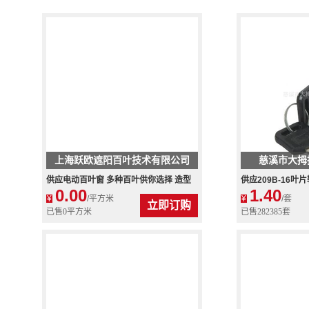
上海跃欧遮阳百叶技术有限公司
慈溪市大拇
供应电动百叶窗 多种百叶供你选择 造型
供应209B-16
0.00
1.40
美观
锁，鞋柜锁
¥
/平方米
¥
/套
立即订购
已售0平方米
已售282385套