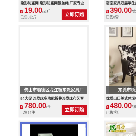
隐形防盗网 隐形防盗网钢丝绳 厂家专业
宿室家具双层学生
19.00
390.00
生产 大批量供应
销
¥
/公斤
¥
/
立即订购
已售0公斤
已售0套
佛山市顺德区龙江镇东派家具厂
东莞市桥
94大促 沙发床多功能折叠沙发床布艺客
优质出口美式休闲
780.00
480.00
厅沙发床可转角小户型批发
椅 美式餐椅
¥
/件
¥
/
立即订购
已售14件
已售7张