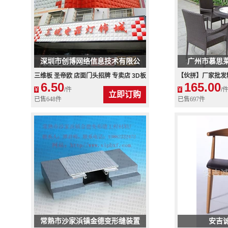
深圳市创博网络信息技术有限公
广州市慕思
司
三维板 圣帝欧 店面门头招牌 专卖店 3D板
【伙拼】厂家批发
6.50
165.00
装修材料 三维广告扣板
仿藤咖啡高档休闲
¥
/件
¥
/
立即订购
已售648件
已售697件
常熟市沙家浜镇金德变形缝装置
安吉