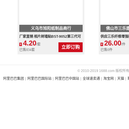
义乌市旭阳纸制品商行
佛山市三乐
厂家直销 相片树墙贴BST-9052第三代可
供应三乐纤维增强
4.20
26.00
移除pvc墙贴
厂家直销
¥
/套
¥
/件
立即订购
已售834套
已售0件
© 2010-2019 1688.com 版权所
阿里巴巴集团
|
阿里巴巴国际站
|
阿里巴巴中国站
|
全球速卖通
|
淘宝网
|
天猫
|