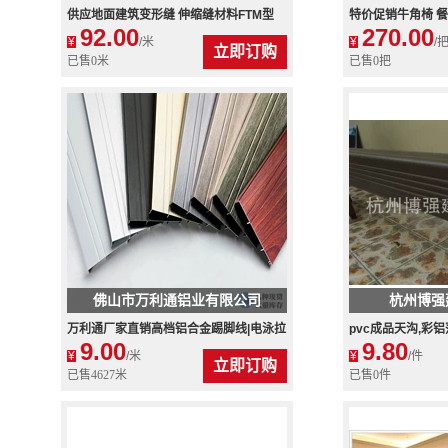
厂
供应地面建筑变形缝 伸缩缝材料FTM型
特价促销牛角椅 餐
92.00
270.00
闲 火爆新款 阿里
¥
/米
¥
/
立即订购
已售0米
已售0把
佛山市万利通铝业有限公司
杭州博强
万利通厂家直销高档铝合金踢脚线|电泳拉
pvc成品天沟,彩
9.00
9.80
丝氧化踢脚线|厚1.0/1.2
江杭州博强建材有
¥
/米
¥
/件
立即订购
已售4627米
已售0件