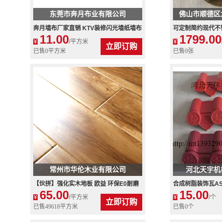
东莞市奔月布业有限公司
佛山市顺德区
奔月墙布厂家直销 KTV装修闪光墙纸墙布
可定制简约现代不
11.00
1799.00
歌厅装潢反光壁纸壁布
桌子香槟金颜色餐桌
¥
/平方米
¥
立即订购
已售0平方米
已售0张
常州市华伦木业有限公司
河北天宇机
【伙拼】强化实木地板 欧益 环保E0耐磨
合成树脂装饰瓦AS
65.00
15.00
地热厂家特价3305超圣象
檐系列
¥
/平方米
¥
/个
立即订购
已售49618平方米
已售0个