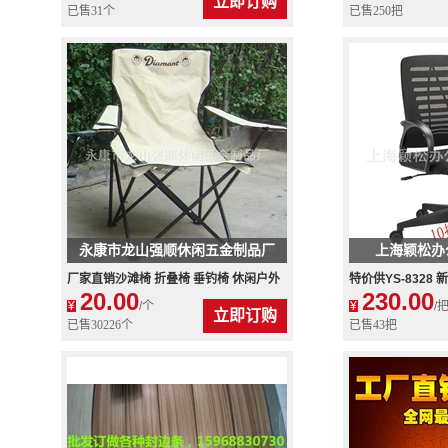
立即订购
已售31个
已售250把
永康市龙山强顺休闲五金制品厂
上海颖松办
厂家直销沙滩椅 折叠椅 垂钓椅 休闲户外
特价供YS-8328
20.00
230.00
折叠椅子 烧烤休闲椅热卖
厂家直销 量大价优
¥
/个
¥
/
立即订购
已售30226个
已售43把