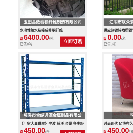
玉田县致泰钢纤维制造有限公司
江阴市联众
水溶性胶水粘接成排钢纤维
供应热镀锌喷塑钢管
6400.00
0.00
系列
¥
/吨
¥
/米
立即订购
已售0吨
已售0米
慈溪市合纵通源金属制品有限公
司
《厂家大量供应》宁波-慈溪-余姚 各类轻
时尚现代 亿博布
450.00
450.00
中型货架 欢迎咨询
¥
/件
¥
/