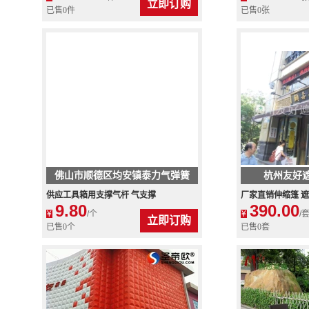
立即订购
已售0件
已售0张
佛山市顺德区均安镇泰力气弹簧
杭州友好
厂
供应工具箱用支撑气杆 气支撑
厂家直销伸缩篷 遮
9.80
390.00
方便 色彩艳丽
¥
/个
¥
/
立即订购
已售0个
已售0套