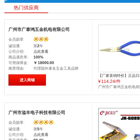
热门供应商
广州市广泰鸿五金机电有限公司
会员勋章:
诚信通:
第
2
年
公司介绍:
点此查看
商品满意率:
100%
可用保障金:
￥
18000.00
推荐理由:
代理国外著名五金工具品牌
【厂家直销特价】正品日
进入商铺
¥
114.24/件
马牌/马牌电子无牙长咀
F606
广州市广泰鸿五金机电有
公司
广州市溢丰电子科技有限公司
会员勋章:
诚信通:
第
5
年
公司介绍:
点此查看