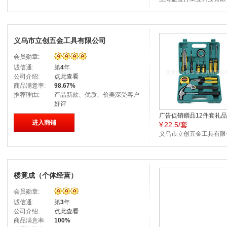
司
义乌市立创五金工具有限公司
会员勋章:
诚信通:
第
4
年
公司介绍:
点此查看
商品满意率:
98.67%
推荐理由:
产品新款、优质、价美深受客户
好评
广告促销赠品12件套礼
进入商铺
¥
22.5/套
套工具,可定制LOGO贴
产
义乌市立创五金工具有限
司
楼竟成（个体经营）
会员勋章:
诚信通:
第
3
年
公司介绍:
点此查看
商品满意率:
100%