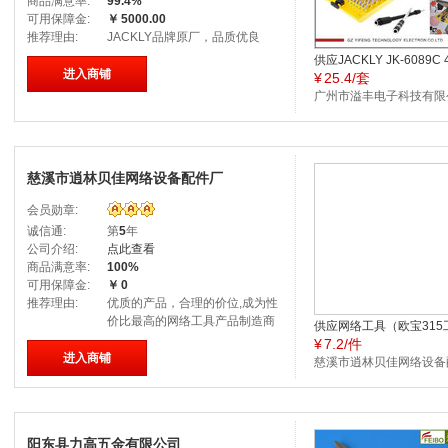
商品满意率:
99.4%
可用保障金:
￥
5000.00
推荐理由:
JACKLY品牌原厂，品质优良
供应JACKLY JK-6089C 
进入商铺
¥
25.4/套
合1组合套装螺丝刀
广州市溢丰电子科技有限
司
慈溪市逍林贝佳网络设备配件厂
会员勋章:
诚信通:
第
5
年
公司介绍:
点此查看
商品满意率:
100%
可用保障金:
￥
0
推荐理由:
优质的产品，合理的价位,成为性
价比最高的网络工具产品制造商
供应网络工具（欧宝315
¥
7.2/件
具）
进入商铺
慈溪市逍林贝佳网络设备
件厂
阳东县力高五金有限公司