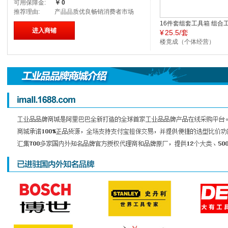
可用保障金:
￥
0
推荐理由:
产品品质优良畅销消费者市场
16件套组套工具箱 组合
进入商铺
¥
25.5/套
实用礼品活动礼品五金工
套装批发
楼竟成（个体经营）