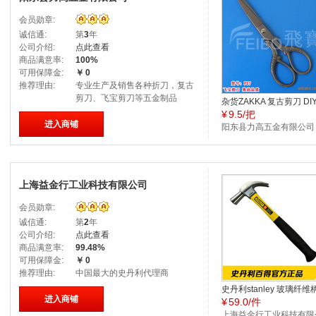
会员勋章:
诚信通:
第
3
年
公司介绍:
点此查看
商品满意率:
100%
可用保障金:
￥
0
推荐理由:
专业生产及销售各种折刀，复古
剪刀、飞宝剪刀等五金制品
杂货ZAKKA 复古剪刀 DI
¥
9.5/把
工家用十字绣 全钢镀钛
进入商铺
大号鹦鹉嘴
阳东县力高五金有限公司
上海益金行工业科技有限公司
会员勋章:
诚信通:
第
2
年
公司介绍:
点此查看
商品满意率:
99.48%
可用保障金:
￥
0
推荐理由:
中国最大的史丹利代理商
史丹利stanley 玻璃纤维
进入商铺
¥
59.0/件
角锤20 OZ 51-072-23 
必备榔头
上海益金行工业科技有限