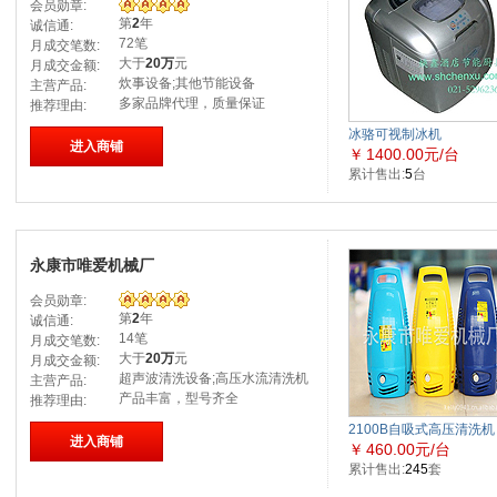
会员勋章:
第
2
年
诚信通:
72笔
月成交笔数:
大于
20万
元
月成交金额:
炊事设备;其他节能设备
主营产品:
多家品牌代理，质量保证
推荐理由:
冰骆可视制冰机
进入商铺
￥
1400.00元/台
累计售出:
5
台
永康市唯爱机械厂
会员勋章:
第
2
年
诚信通:
14笔
月成交笔数:
大于
20万
元
月成交金额:
超声波清洗设备;高压水流清洗机
主营产品:
产品丰富，型号齐全
推荐理由:
2100B自吸式高压清洗机
进入商铺
￥
460.00元/台
累计售出:
245
套