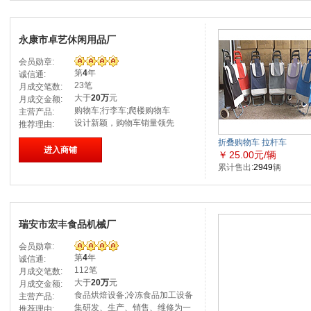
永康市卓艺休闲用品厂
会员勋章:
第
4
年
诚信通:
23笔
月成交笔数:
大于
20万
元
月成交金额:
购物车;行李车;爬楼购物车
主营产品:
设计新颖，购物车销量领先
推荐理由:
折叠购物车 拉杆车
进入商铺
￥
25.00元/辆
累计售出:
2949
辆
瑞安市宏丰食品机械厂
会员勋章:
第
4
年
诚信通:
112笔
月成交笔数:
大于
20万
元
月成交金额:
食品烘焙设备;冷冻食品加工设备
主营产品:
集研发、生产、销售、维修为一
推荐理由: