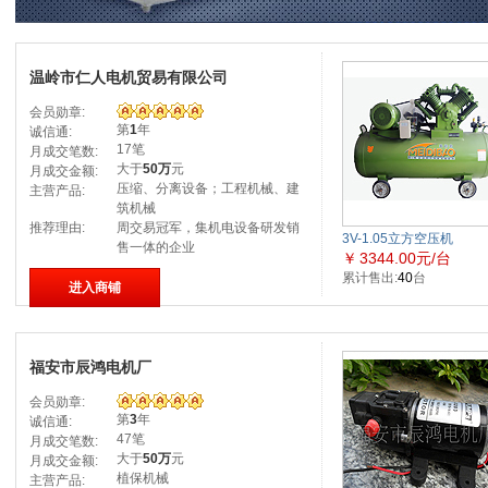
温岭市仁人电机贸易有限公司
会员勋章:
第
1
年
诚信通:
17笔
月成交笔数:
大于
50万
元
月成交金额:
压缩、分离设备；工程机械、建
主营产品:
筑机械
推荐理由:
周交易冠军，集机电设备研发销
3V-1.05立方空压机
售一体的企业
￥
3344.00元/台
累计售出:
40
台
进入商铺
福安市辰鸿电机厂
会员勋章:
第
3
年
诚信通:
47笔
月成交笔数:
大于
50万
元
月成交金额:
植保机械
主营产品: