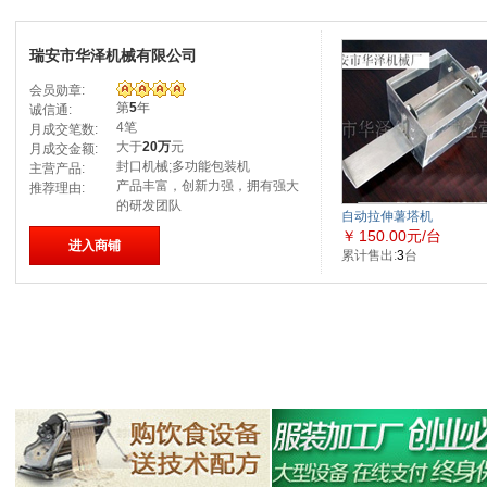
瑞安市华泽机械有限公司
会员勋章:
第
5
年
诚信通:
4笔
月成交笔数:
大于
20万
元
月成交金额:
封口机械;多功能包装机
主营产品:
产品丰富，创新力强，拥有强大
推荐理由:
的研发团队
自动拉伸薯塔机
￥
150.00元/台
进入商铺
累计售出:
3
台