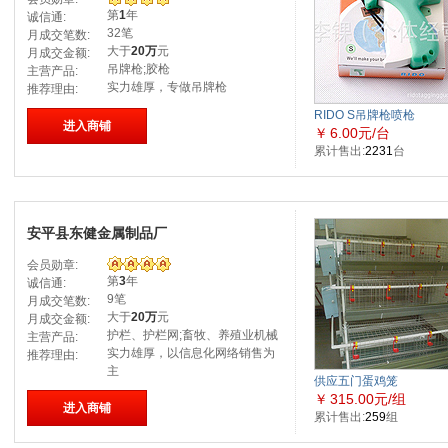
第
1
年
诚信通:
32笔
月成交笔数:
大于
20万
元
月成交金额:
吊牌枪;胶枪
主营产品:
实力雄厚，专做吊牌枪
推荐理由:
RIDO S吊牌枪喷枪
进入商铺
￥
6.00元/台
累计售出:
2231
台
安平县东健金属制品厂
会员勋章:
第
3
年
诚信通:
9笔
月成交笔数:
大于
20万
元
月成交金额:
护栏、护栏网;畜牧、养殖业机械
主营产品:
实力雄厚，以信息化网络销售为
推荐理由:
主
供应五门蛋鸡笼
￥
315.00元/组
进入商铺
累计售出:
259
组