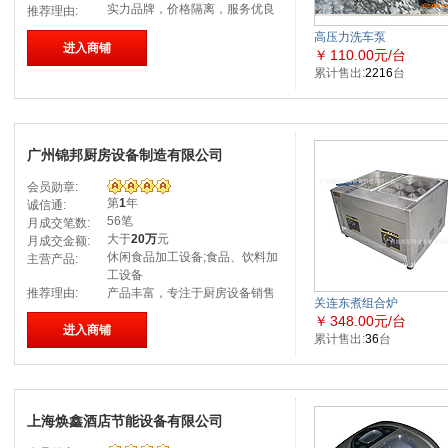
实力品牌，价格隔离，服务优良
推荐理由:
高压力洗车泵
进入商铺
￥
110.00元/台
累计售出:
2216
台
广州锦邦厨房设备制造有限公司
会员勋章:
第
1
年
诚信通:
56笔
月成交笔数:
大于
20万
元
月成交金额:
休闲食品加工设备;食品、饮料加
主营产品:
工设备
推荐理由:
产品丰富，专注于厨房设备销售
关连东煮组合炉
￥
348.00元/台
进入商铺
累计售出:
36
台
上海焕鑫酒店节能设备有限公司