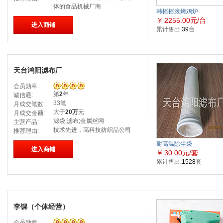
体的食品机械厂商
韩摇摇滚烤鸡炉
￥
2255.00元/台
进入商铺
累计售出:
39
台
天台鸿阳滤布厂
会员勋章:
第
2
年
诚信通:
33笔
月成交笔数:
大于
20万
元
月成交金额:
滤袋;滤布;金属丝网
主营产品:
技术先进，高科技纺织品公司
推荐理由:
耐高温除尘袋
进入商铺
￥
30.00元/套
累计售出:
1528
套
李锞（个体经营）
会员勋章: