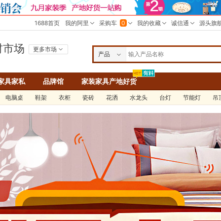
材市场
更多市场
产品
公司
家具家私
品牌馆
家装家具产地好货
求购
电脑桌
鞋架
衣柜
瓷砖
花洒
水龙头
台灯
节能灯
吊