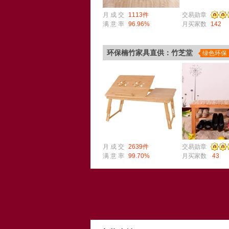
月 成 交
1113件
交易勋章
满 意 率
96.96%
月买家数
142
环保楠竹家具直供：竹芝堂
绿色环保
月 成 交
2639件
交易勋章
满 意 率
99.70%
月买家数
43