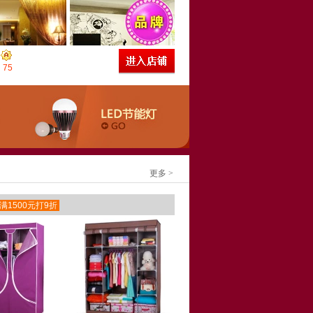
75
更多 >
满1500元打9折