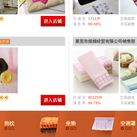
月 成 交
1711件
交易勋章
满 意 率
99.48%
月买家数
莱芜市煜煌经贸有限公司销售部
地货源
月 成 交
86220件
交易勋章
满 意 率
98.79%
月买家数