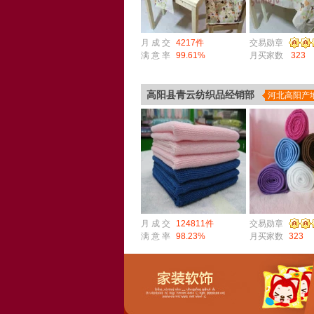
月 成 交
4217件
交易勋章
满 意 率
99.61%
月买家数
323
高阳县青云纺织品经销部
河北高阳产
月 成 交
124811件
交易勋章
满 意 率
98.23%
月买家数
323