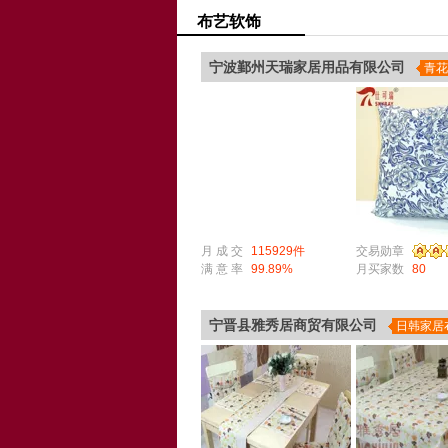
布艺软饰
宁波鄞州天瑞家居用品有限公司
青花
月 成 交
115929件
交易勋章
满 意 率
99.89%
月买家数
80
宁晋县雅秀居商贸有限公司
日韩家居