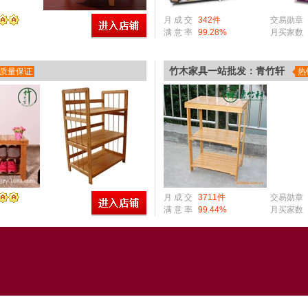
月 成 交
342件
交易勋章
满 意 率
99.28%
月买家数
竹木家具一站批发：青竹轩
 质量保证
热
月 成 交
3711件
交易勋章
满 意 率
99.44%
月买家数