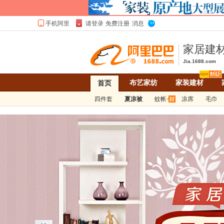
家居建
Jia.1688.com
布艺家纺
家装建材
首页
四件套
夏凉被
蚊帐
凉席
毛巾