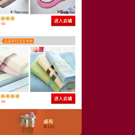
68
正品孚日洁玉专供
68