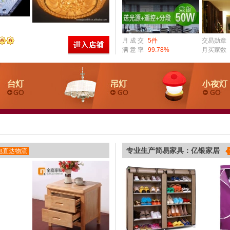
月 成 交
5件
交易勋章
满 意 率
99.78%
月买家数
专业生产简易家具：亿银家居
0包直达物流