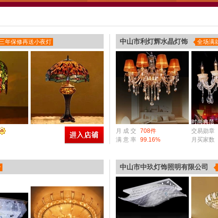
中山市利灯辉水晶灯饰
送三年保修再送小夜灯
全场满
月 成 交
708件
交易勋章
满 意 率
99.16%
月买家数
中山市中玖灯饰照明有限公司
价