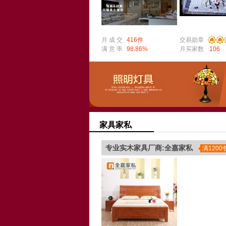
月 成 交
416件
交易勋章
满 意 率
98.86%
月买家数
106
家具家私
专业实木家具厂商:全嘉家私
满120