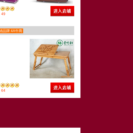
49
销品牌 4A牛商
64