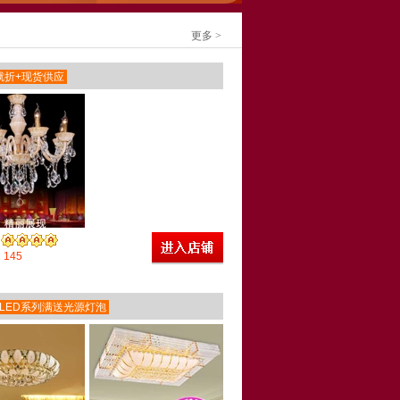
更多 >
就折+现货供应
145
LED系列满送光源灯泡