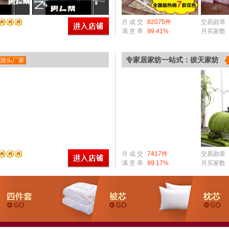
月 成 交
82075件
交易勋章
满 意 率
99.41%
月买家数
专家居家纺一站式：彼天家纺
源头厂家
月 成 交
7417件
交易勋章
满 意 率
99.17%
月买家数