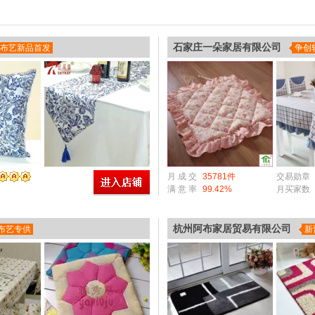
石家庄一朵家居有限公司
布艺新品首发
争创
月 成 交
35781件
交易勋章
满 意 率
99.42%
月买家数
杭州阿布家居贸易有限公司
布艺专供
新