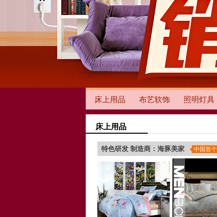
床上用品
布艺软饰
照明灯具
床上用品
特色研发 制造商：海豚美家
中国首个