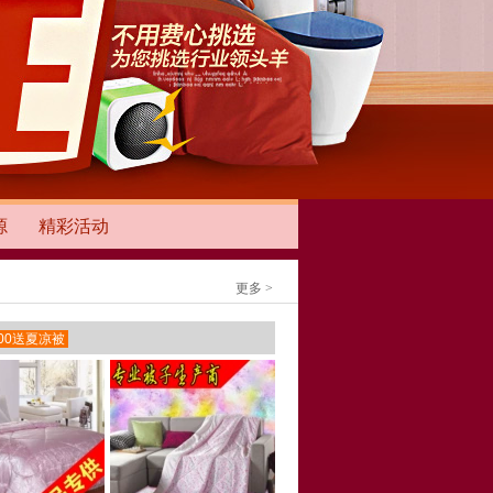
源
精彩活动
更多 >
000送夏凉被