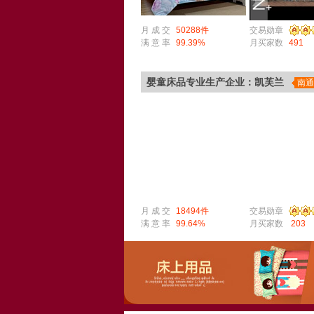
月 成 交
50288件
交易勋章
满 意 率
99.39%
月买家数
491
婴童床品专业生产企业：凯芙兰
南通
月 成 交
18494件
交易勋章
满 意 率
99.64%
月买家数
203