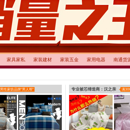
家具家私
家装建材
家装五金
家用电器
南通货
专业被芯缔造商：汉之亲
男性家纺品牌“男人帮”
满3