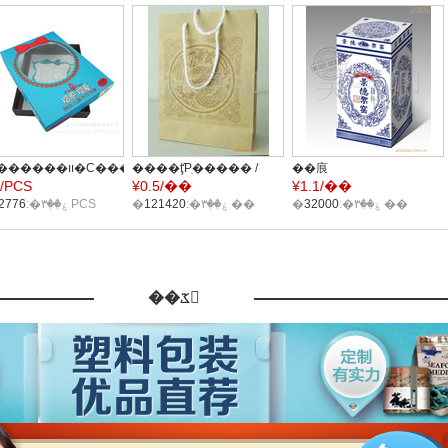
����ţƤֽ����� /
��������װ�С���ͯ��װ��ظǰ�װ�У�����ֱ��
��㡾
7/PCS
¥
0.5/��
¥
1.1/��
ʳƷ�
�ߵ������/
�ۼ��۳�:
162776
PCS
���������/
�ۼ��۳�:
121420
��
�ۼ��۳�:
32000
��
���������
��ػ