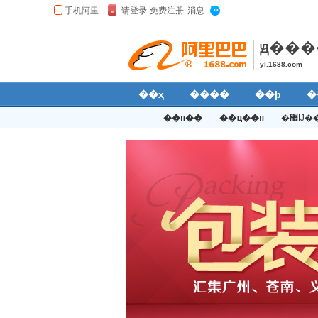
ԭ���
yl.1688.com
��ҳ
����
��ϸ
�
��װ��
��ҵ��װ
�޷Ĳ