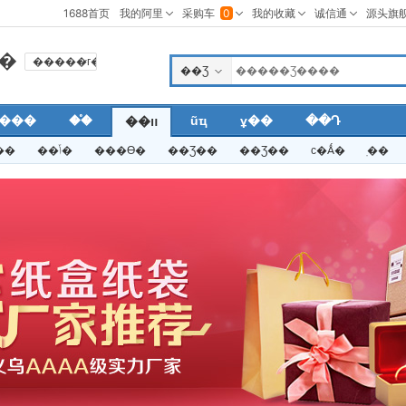
�
�����г�
��Ʒ
��˾
���
��֯
ũҵ
ұ��
��Դ
��װ
��
���
��ݴ�
���ϴ�
��Ʒ��
��Ʒ��
ϲ�Ǻ�
ֽ��