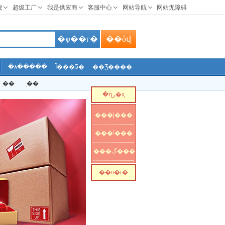
�ѱ��г�
��ȫվ
�۸�����
Ϊ���Ƽ�
��Ʒ����
ֽ��
ֽ��
�ղر�ҳ
���ϳ���
���ݳ���
���ڳ���
��װ�г�