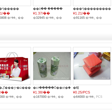
�Ҷ���ֽ��
��óֽ�� �����
���Ҷ����������
01/��
¥
1.37/��
¥
1.21/��
ֽ�� ţƤֽ��
�̽�ֽ��
��װֽ�� ��óֽ��
���
�ۼ��۳�:
235808
��
֧��֧��������
�ۼ��۳�:
32945
��
�ۼ��۳�:
91165
��
���ڳ���ӡˢ�ӹ���Ӧ��װ����Ʒ�ö�ɫ�ߵ�����ֽ��
�ͼ۶�����Ӧ��װֽͰֽ�ް�װԲͲֽ��
�㽭
2/��
¥
1.38/��
¥
0.25/PCS
����������Ӧ�ɰ�
�ۼ��۳�:
24000
��
�ۼ��۳�:
167000
��
�ۼ��۳�:
64000
PCS