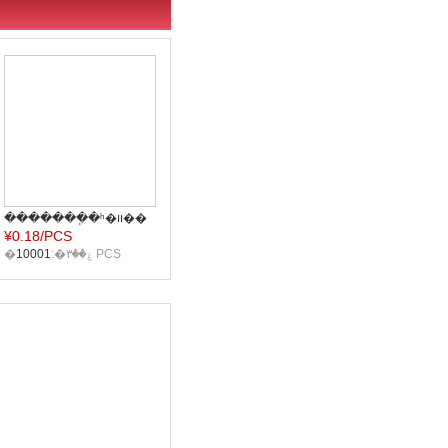
�������ֽ�ʰ�װ��
¥
0.18/PCS
�ֻ���Ĥ��װֽ�С�����Ĥ��װ��
�ۼ��۳�:
10001
PCS