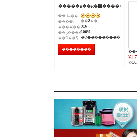
�����в��ϰ�װ�����޹�˾
��Աѫ��:
��
2
��
����ͨ:
316
����ָͨ��:
100%
��Ʒ������:
ֽ�С�ֽ��������
��Ӫ��Ʒ:
��������
¥
1.