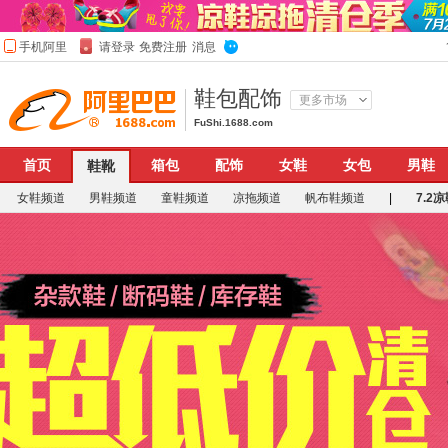
鞋包配饰
更多市场
FuShi.1688.com
首页
箱包
配饰
女鞋
女包
男鞋
鞋靴
女鞋频道
男鞋频道
童鞋频道
凉拖频道
帆布鞋频道
|
7.2