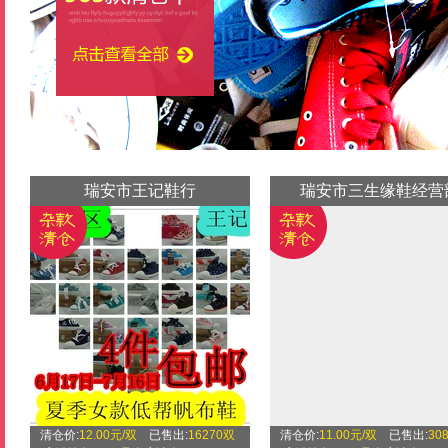
瑞安市王记鞋行
瑞安市三生缘鞋经营
清仓价:
12.00元/双
已售出:
16270双
清仓价:
11.00元/双
已售出:
30