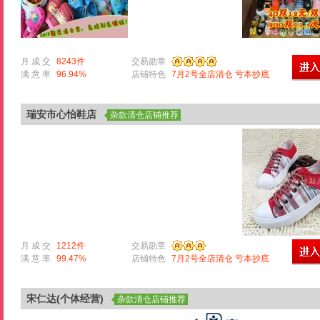
月 成 交
8243件
交易勋章
满 意 率
96.94%
店铺特色
7月2号全店清仓 亏本抄底
价
瑞安市心怡鞋店
杂款清仓店铺推荐
月 成 交
1212件
交易勋章
满 意 率
99.47%
店铺特色
7月2号全店清仓 亏本抄底
价
宋仁达(个体经营)
杂款清仓店铺推荐