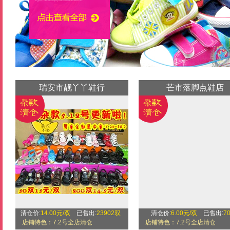
瑞安市靓丫丫鞋行
芒市落脚点鞋店
清仓价:
14.00元/双
已售出:
23902双
清仓价:
6.00元/双
已售出:
7
店铺特色：7.2号全店清仓
店铺特色：7.2号全店清仓