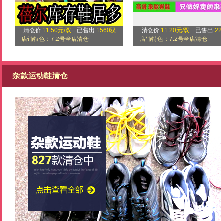
清仓价:
11.50元/双
已售出:
1560双
清仓价:
11.20元/双
已售出:
2
店铺特色：7.2号全店清仓
店铺特色：7.2号全店清仓
杂款运动鞋清仓