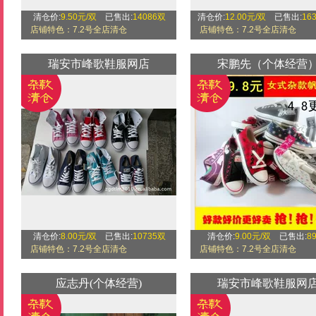
清仓价:
9.50元/双
已售出:
14086双
清仓价:
12.00元/双
已售出:
16
店铺特色：7.2号全店清仓
店铺特色：7.2号全店清仓
瑞安市峰歌鞋服网店
宋鹏先（个体经营
清仓价:
8.00元/双
已售出:
10735双
清仓价:
9.00元/双
已售出:
8
店铺特色：7.2号全店清仓
店铺特色：7.2号全店清仓
应志丹(个体经营)
瑞安市峰歌鞋服网