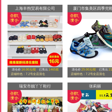
上海丰煦贸易有限公司
厦门市集美区四季兜
清仓价:
16.00元/双
已售出:
1465双
清仓价:
25.00元/双
已售出:
2
店铺特色：7.2号全店清仓
店铺特色：7.2号全店清仓
瑞安市靓丫丫鞋行
张莉丽