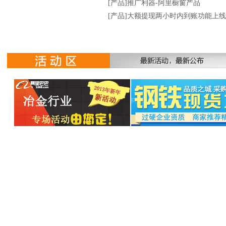
jinhao2006
东阳
[产品]推广利器-阿里橱窗产品
apbochao
安平
[产品]大额提现两小时内到账功能上
yqyxdhwpc
安平