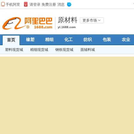
原材料
更多市场
yl.1688.com
橡塑
精细
化工
纺织
包装
农业
首页
塑料现货城
精细现货城
钢铁现货城
面辅料城