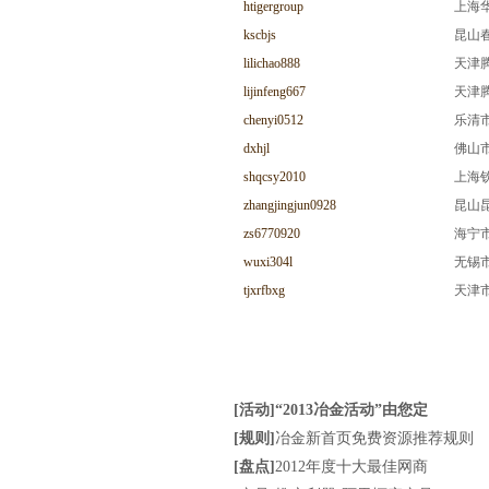
htigergroup
上海
kscbjs
昆山
lilichao888
天津
lijinfeng667
天津
chenyi0512
乐清
dxhjl
佛山
shqcsy2010
上海
zhangjingjun0928
昆山
zs6770920
海宁
wuxi304l
无锡
tjxrfbxg
天津
mohoosouth
木虎
chinamohoo
木虎实
mohooeast
木虎
hualeijie
泰州
[活动]“2013冶金活动”由您定
huitaisteel
泰州
[规则]
冶金新首页免费资源推荐规则
shbaogong88
上海
[盘点]
2012年度十大最佳网商