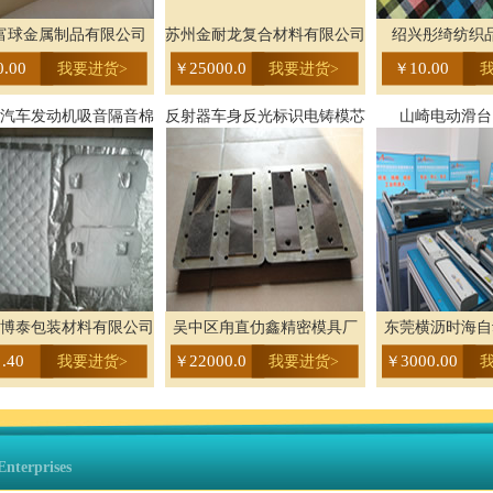
富球金属制品有限公司
苏州金耐龙复合材料有限公司
绍兴彤绮纺织
0.00
25000.0
10.00
我要进货>
￥
我要进货>
￥
汽车发动机吸音隔音棉
反射器车身反光标识电铸模芯
山崎电动滑台
博泰包装材料有限公司
吴中区甪直仂鑫精密模具厂
东莞横沥时海自
 .40
22000.0
3000.00
我要进货>
￥
我要进货>
￥
nterprises