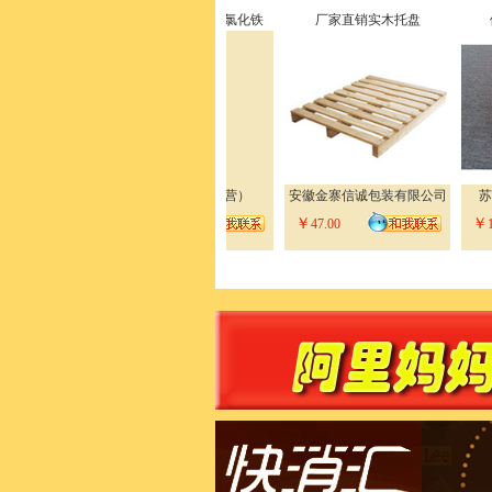
三氯化铁，液体三氯化铁
厂家直销实木托盘
供应苏州PC板雕
张立丰（个体经营）
安徽金寨信诚包装有限公司
苏州迪迈塑胶有限
￥
￥
￥
950.00
47.00
10.00