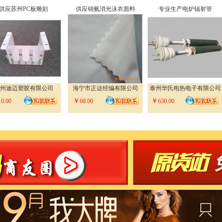
刻
供应锦氨消光泳衣面料
专业生产电炉辐射管
宣传册设计
公司
海宁市正达经编有限公司
泰州华氏电热电子有限公司
东莞格新企
￥
￥
￥
68.00
630.00
3.40