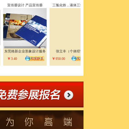
 产品宣传册
三氯化铁，液体三氯化铁
厂家直销实木托盘
供
业形象设计服务
张立丰（个体经营）
安徽金寨信诚包装有限公司
苏州
￥
￥
￥
950.00
47.00
10