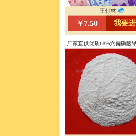
王付林
7.50
我要进
￥
厂家直供优质68%六偏磷酸