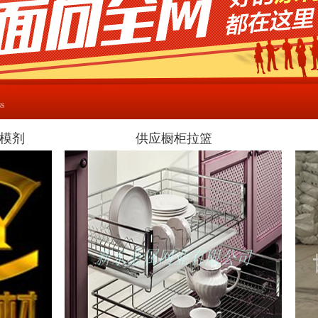
s
脱模剂
供应橱柜拉篮