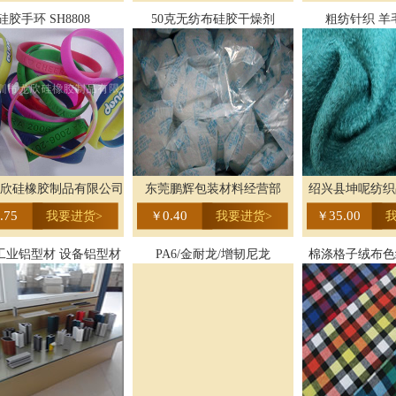
硅胶手环 SH8808
50克无纺布硅胶干燥剂
粗纺针织 羊
欣硅橡胶制品有限公司
东莞鹏辉包装材料经营部
绍兴县坤呢纺织
.75
0.40
35.00
我要进货>
￥
我要进货>
￥
工业铝型材 设备铝型材
PA6/金耐龙/增韧尼龙
棉涤格子绒布色