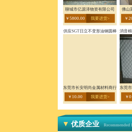
聊城市亿源泽物资有限公司
佛山
5800.00
2
￥
我要进货>
￥
供应SGT日立不变形油钢圆棒
消音棉
东莞市长安明尚金属材料商行
东莞市
10.00
0
￥
我要进货>
￥
优质企业
Recommended E