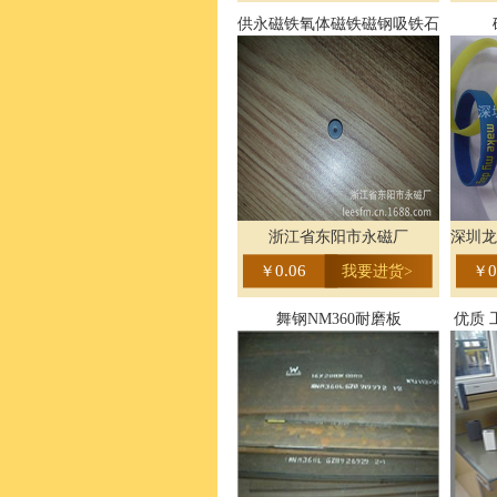
供永磁铁氧体磁铁磁钢吸铁石
浙江省东阳市永磁厂
深圳龙
0.06
0
￥
我要进货>
￥
舞钢NM360耐磨板
优质 