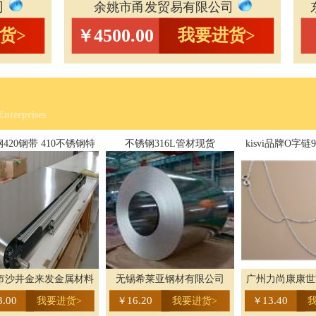
司
余姚市甬发贸易有限公司
4500.00
货>
我要进货>
￥
nterprises
420钢带 410不锈钢特
不锈钢316L管材现货
kisvi品牌O字链
软钢带
女款
市沙井金来发金属材料
无锡希莱亚钢材有限公司
广州力尚康康世
3.00
16.20
13.40
我要进货>
￥
我要进货>
￥