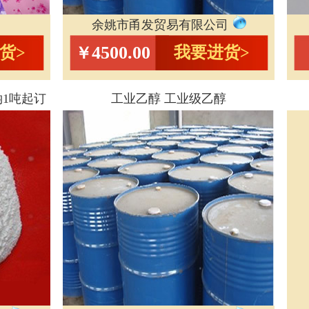
余姚市甬发贸易有限公司
4500.00
货>
我要进货>
￥
钠1吨起订
工业乙醇 工业级乙醇