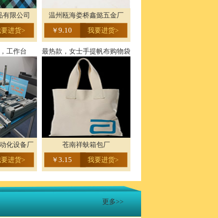
品有限公司
温州瓯海娄桥鑫懿五金厂
9.10
我要进货>
￥
我要进货>
，工作台
最热款，女士手提帆布购物袋
动化设备厂
苍南祥蚨箱包厂
3.15
我要进货>
￥
我要进货>
更多>>