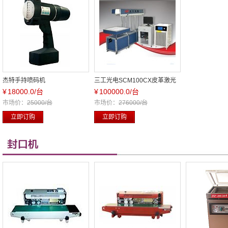
杰特手持喷码机
三工光电SCM100CX皮革激光
¥
18000.0/台
¥
100000.0/台
打标机
市场价：
25000/台
市场价：
276000/台
立即订购
立即订购