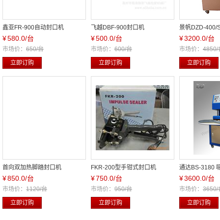
鑫亚FR-900自动封口机
飞越DBF-900封口机
景帆DZD-40
¥
580.0/台
¥
500.0/台
¥
3200.0/台
市场价：
650/台
市场价：
600/台
市场价：
4850
立即订购
立即订购
立即订购
首向双加热脚踏封口机
FKR-200型手钳式封口机
通达BS-3180
¥
850.0/台
¥
750.0/台
¥
3600.0/台
市场价：
1120/台
市场价：
950/台
市场价：
3650
立即订购
立即订购
立即订购