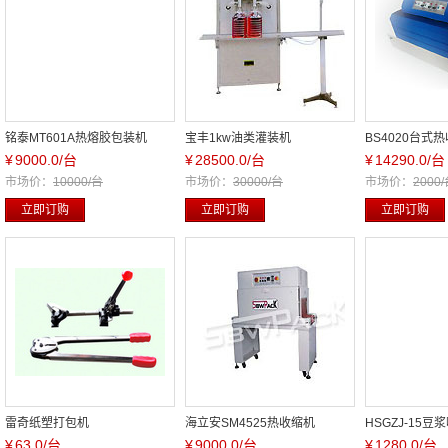
铭泰MT601A热熔胶包装机
宝丰1kw油类灌装机
BS4020台式
¥
9000.0/台
¥
28500.0/台
¥
14290.0/台
市场价：
10000/台
市场价：
30000/台
市场价：
2000
立即订购
立即订购
立即订购
雷奇纸塑打包机
海立安SM4525热收缩机
HSGZJ-15
¥
63.0/台
¥
9000.0/台
¥
1280.0/台