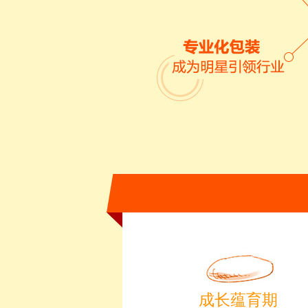
成长蕴育期