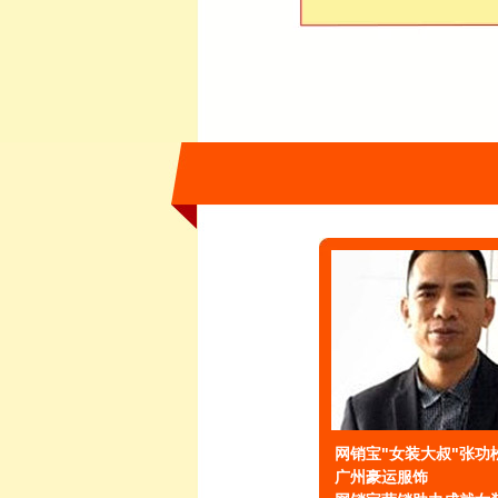
网销宝"女装大叔"张功
广州豪运服饰