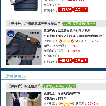
发货地：
广东
商家服务：
【牛仔裤】广州市增城淘牛服装店？
品牌供应商诚招代理合作
品牌理念：完美裁剪 追求时尚 力凯斯
招商意向：淘宝店主/实体加盟/团购网站/拍拍店主
交易勋章：
满意度：
99.28%
30天内合作代理商：
329家
代理商旺旺群号：
470805860
发货地：
广东
商家服务：
运动休闲
【休闲裤】四道缝服饰
品牌供应商诚招代理合作
品牌理念：专业时尚男裤厂家
招商意向：都可以
交易勋章：
满意度：
99.42%