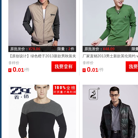
原批发价：
¥
79.00
限量：
2
件
原批发价：
¥
48.00
限
【原创设计】绿色橙子2013新款男秋装夹
厂家直销2013男士新款英伦简约 v
克拼接休闲男夹克衫外套男
拿样价
针织衫男毛衣百搭线衫批发
拿样价
0
0
.01
.01
/件
/件
¥
¥