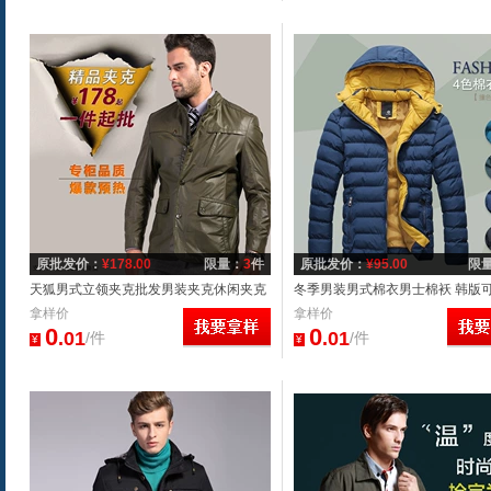
原批发价：
¥
178.00
限量：
3
件
原批发价：
¥
95.00
限
天狐男式立领夹克批发男装夹克休闲夹克
冬季男装男式棉衣男士棉袄 韩版
外套厂家直销品质新款夹克
拿样价
保暖棉服潮外套批发代理
拿样价
0
0
.01
.01
/件
/件
¥
¥