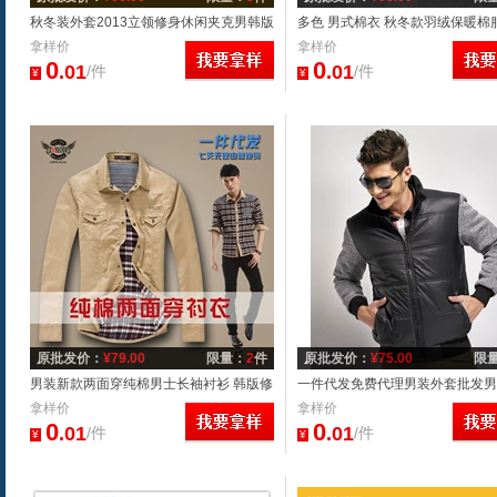
秋冬装外套2013立领修身休闲夹克男韩版
多色 男式棉衣 秋冬款羽绒保暖棉服
男装立领夹克衫潮流外衣男
拿样价
PU立领外套 男装批发
拿样价
0
0
.01
.01
/件
/件
¥
¥
原批发价：
¥
79.00
限量：
2
件
原批发价：
¥
75.00
限
男装新款两面穿纯棉男士长袖衬衫 韩版修
一件代发免费代理男装外套批发男
身潮男式衬衣 男厂家批发
拿样价
外套秋款棉衣棉服男1308
拿样价
0
0
.01
.01
/件
/件
¥
¥