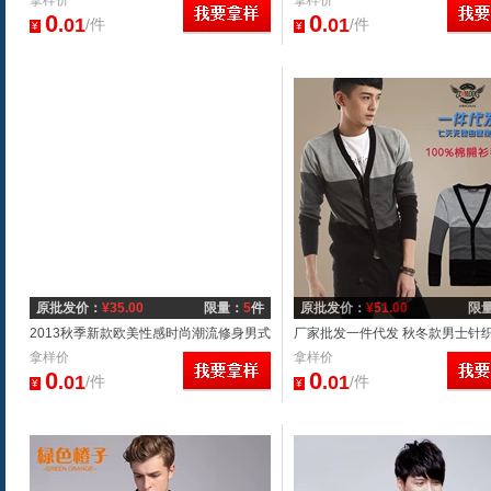
贸男装 大码男装 马甲
拿样价
长袖 加绒加厚保暖打底衫
拿样价
0
0
.01
.01
/件
/件
¥
¥
原批发价：
¥
35.00
限量：
5
件
原批发价：
¥
51.00
限
2013秋季新款欧美性感时尚潮流修身男式
厂家批发一件代发 秋冬款男士针
长袖T恤H-TX
拿样价
修身时尚男式全棉毛衫
拿样价
0
0
.01
.01
/件
/件
¥
¥