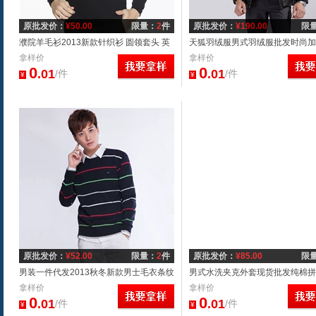
原批发价：
¥
50.00
限量：
2
件
原批发价：
¥
190.00
限
濮院羊毛衫2013新款针织衫 圆领套头 英
天狐羽绒服男式羽绒服批发时尚加
伦 长袖 男式批发
拿样价
羽绒服厂家清仓男装羽绒服
拿样价
0
0
.01
.01
/件
/件
¥
¥
原批发价：
¥
52.00
限量：
2
件
原批发价：
¥
85.00
限
男装一件代发2013秋冬新款男士毛衣条纹
男式水洗夹克外套现货批发纯棉拼
全棉套头针织衫男批发代理
拿样价
上衣厂家直销一件起批代发
拿样价
0
0
.01
.01
/件
/件
¥
¥