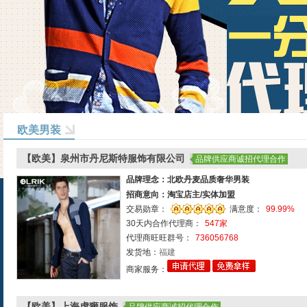
欧美男装
【欧美】泉州市丹尼斯特服饰有限公司
品牌供应商诚招代理合作
品牌理念：北欧丹麦品质奢华男装
招商意向：淘宝店主/实体加盟
交易勋章：
满意度：
99.99%
30天内合作代理商：
547家
代理商旺旺群号：
736056768
发货地：
福建
商家服务：
【欧美】上海虎狮服饰