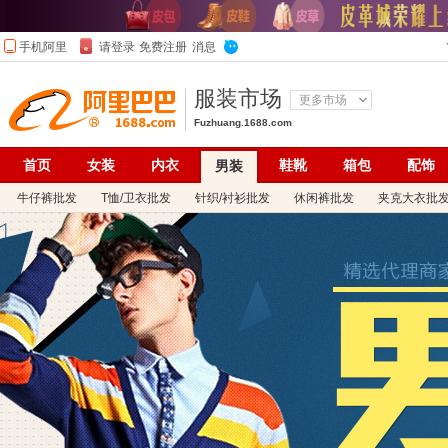
服装市场
更多市场
Fuzhuang.1688.com
首页
女装
内衣
鞋靴
箱包
配饰
男装
牛仔裤批发
T恤/卫衣批发
针织/衬衫批发
休闲裤批发
夹克大衣批