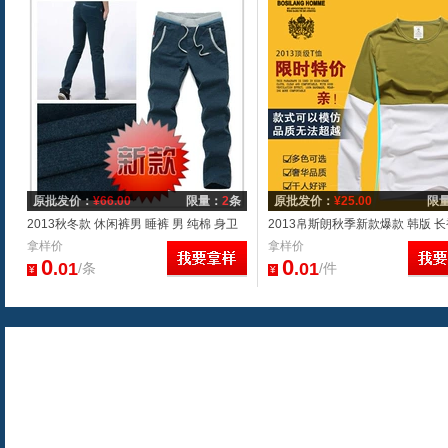
原批发价：
¥
66.00
限量：
2
条
原批发价：
¥
25.00
限
2013秋冬款 休闲裤男 睡裤 男 纯棉 身卫
2013帛斯朗秋季新款爆款 韩版 长
裤男裤 一件代发
拿样价
装拼接搭配t恤男 批发
拿样价
0
0
.01
.01
/条
/件
¥
¥