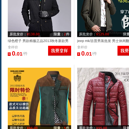
原批发价：
¥
138.00
限量：
2
件
原批发价：
¥
125.00
限
绿色橙子 男款棉服正品2013秋冬新款男
jeep mk/吉普男装批发 男士休闲
士棉衣 时尚带帽保暖外套男
拿样价
外套 大码男装 一件代发
拿样价
0
0
.01
.01
/件
/件
¥
¥
原批发价：
¥
66.00
限量：
5
件
原批发价：
¥
95.00
限