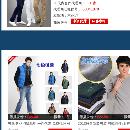
30天内合作代理商：
131家
代理商旺旺群号：
53841070
发货地：
京苏沪
商家服务：
一分拿样
原批发价：
¥
45.00
限量：
2
件
原批发价：
¥
22.50
限
男马甲 仿羽绒马甲 一件代发 免费代理 外
2013秋冬新款男装 男式圆领t恤 