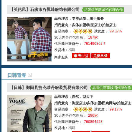
【英伦风】石狮市谷翼崎服饰有限公司
品牌供应商诚招代理合作
品牌理念：专注品质，臻于服务
招商意向：实体加盟/淘宝店主/拍拍店主
交易勋章：
满意度：
99.37%
30天内合作代理商：
187家
代理商旺旺群号：
761490362？
发货地：
福建
商家服务：
日韩青春
【日韩】鄱阳县捷克唛丹服装贸易有限公司
品牌供应商诚招代理合作
品牌理念：自然，型天下
招商意向：淘宝店主/实体加盟/团购网站/拍拍店主
选择）
交易勋章：
满意度：
99.17%
30天内合作代理商：
286家
代理商旺旺群号：
760864553
发货地：
福建