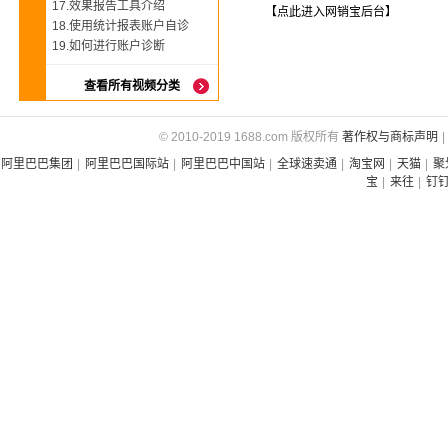
17.效果报告工具介绍
【点此进入网销宝后台】
18.使用统计报表账户自诊
19.如何进行账户诊断
查看所有视频分类
© 2010-2019 1688.com 版权所有
著作权与商标声明
|
阿里巴巴集团
|
阿里巴巴国际站
|
阿里巴巴中国站
|
全球速卖通
|
淘宝网
|
天猫
|
聚
宝
|
来往
|
钉