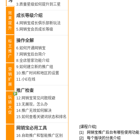
习
3.质量星级如何提升到三星
效
成长等级介绍
果
提
4.网销宝成长俱乐部新玩法
升
5.网销宝会员成长等级
操作全解
标
王
6.如何开通网销宝
推
7.网销宝后台简介
广
8.全店管家功能介绍
9.如何建立新的推广组
营
10.推广时间和地区的设置
销
扩
11.小E在线
展
推广检查
玩
12.网销宝常见问题规避
转
13.无展现，怎么办
大
14.推广无效如何解决
促
15.如何查看关键词状态和排名
[课程介绍]
网销宝必用工具
[1]
网销宝推广后台有哪些使用功能
16.自助推广和智能推广区别
[2]
每个版块的分类介绍