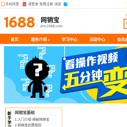
网销宝
pro.1688.com
首页
服务介绍
学习中心
活动中心
会员
网销宝基础
新
手
1.入门介绍-揭秘网销宝
学
2.网销宝扣费规则