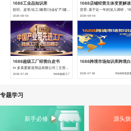
1688工业品知识库
1688店铺经营主体变更解读
纺织、皮革/化工/橡塑/冶金矿产/建材/钢铁/新能源/农业/加工/印刷/通信产品电工电气/机械及行业
2026-08-04
2026-08-04
1688超级工厂经营白皮书
16
hr 多喜爱家居用品有限公司 | 主营行业/产品：家纺家饰-四件套 商家原话：公司主要从事以套件
2026-07-28
1688跨境货
2026-07-29
1688超级工厂
专题学习
新手必修
源头旗