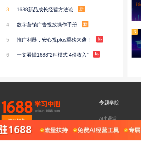
3
1688新品成长经营方法论
新
4
数字营销广告投放操作手册
新
3
5
推广利器，安心投plus重磅来袭！
热
6
一文看懂1688“2种模式 4份收入”
热
专题学院
AI小课堂
讲师招募
源头旗舰
超级工厂