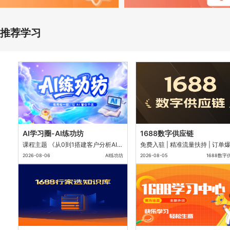
推荐学习
AI学习圈-AI练功坊
1688数字供应链
课程主题 《从0到1搭建客户分析AI技能——每天10分钟看懂订单涨跌，精准挽回流失客户》 分享人：邵
2026-08-06
AI练功坊
2026-08-05
1688数字