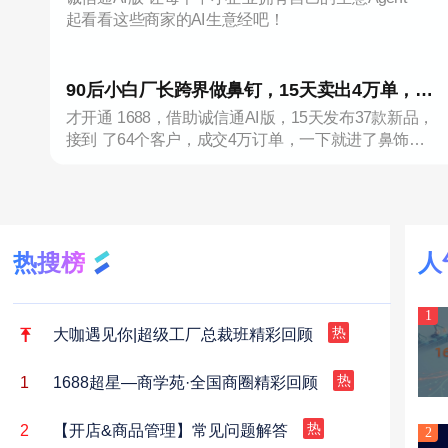
的回答！
起看看这些商家的AI生意经吧！
90后小白厂长跨界做鼻钉，15天卖出4万单，靠
才开通 1688，借助诚信通AI版，15天发布37款新品，
1688AI登上类目TOP1
接到 了64个客户，成交4万订单，一下就进了鼻饰新
晋榜 TOP1!
热搜榜
人
1
大咖遇见你|超级工厂总裁班精彩回顾
热
1
1688超星—商学苑·全国商圈精彩回顾
热
2
【开店&商品管理】常见问题解答
热
2