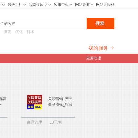
重发
优化
打印
我的服务
应用管理
配营
关联营销_产品
手
关联模板_智联
商品管理
10元/月