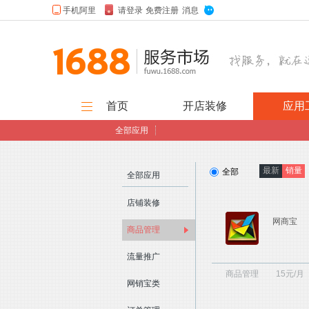
首页
开店装修
应用
全部应用
旺铺装修
图片美化
店招设计
官
抠图设计
logo设计
海报设计
尺
开店
最新
销量
全部
全部应用
服饰模板
装修
店铺装修
订单管理
流量推广
店铺装修
商
网商宝
商品管理
数据分析
绩效管理
企业ERP
千
应用
客户管理
流量推广
工具
商品管理
15元/月
网销宝类