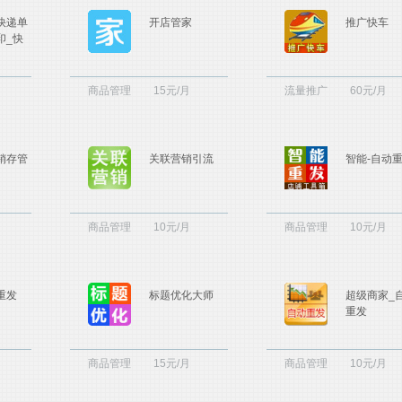
断培训
快递单
开店管家
推广快车
印_快
商品管理
15元/月
流量推广
60元/月
商服务
他服务
销存管
关联营销引流
智能-自动
商品管理
10元/月
商品管理
10元/月
重发
标题优化大师
超级商家_
重发
商品管理
15元/月
商品管理
10元/月