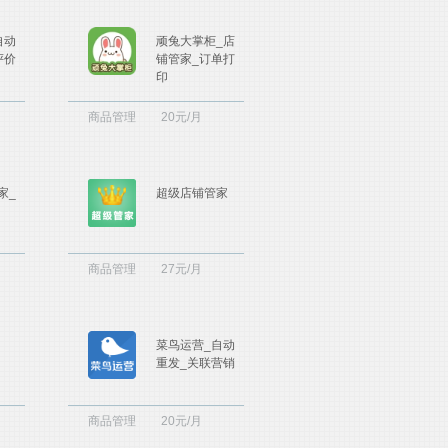
自动
顽兔大掌柜_店
评价
铺管家_订单打
印
商品管理
20元/月
家_
超级店铺管家
商品管理
27元/月
菜鸟运营_自动
重发_关联营销
商品管理
20元/月