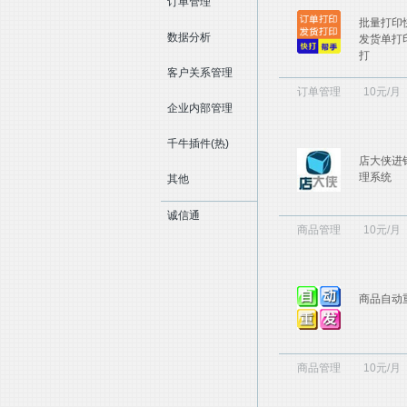
整店代运营
订单管理
店铺装修
营销推广
诊
批量打印
新媒体运营
运营
数据分析
服务
发货单打
打
客户关系管理
订单管理
10元/月
培训咨询
质检服务
摄影设计
工
企业内部管理
综合
财税服务
物业租赁
聚商营
其
服务
千牛插件(热)
店大侠进
理系统
其他
诚信通
商品管理
10元/月
商品自动
商品管理
10元/月