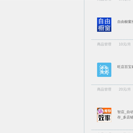
自由橱窗
商品管理
10元/月
旺店百宝
商品管理
20元/月
智店_自
存_多店