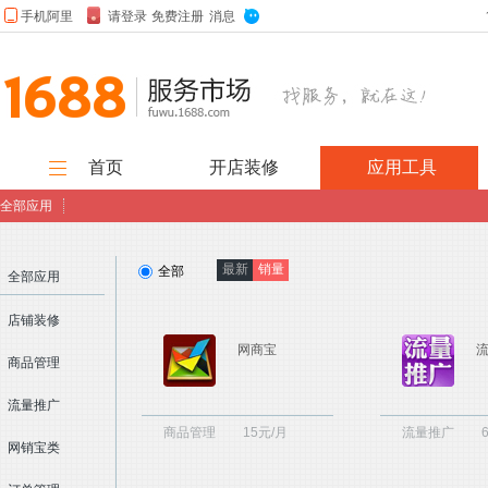
首页
开店装修
应用工具
全部应用
旺铺装修
图片美化
店招设计
官网模板
抠图设计
logo设计
海报设计
尺寸修改
开店
最新
销量
全部
全部应用
服饰模板
装修
店铺装修
订单管理
流量推广
店铺装修
商品管理
网商宝
商品管理
数据分析
绩效管理
企业ERP
千牛插件
应用
客户管理
流量推广
工具
商品管理
15元/月
流量推广
网销宝类