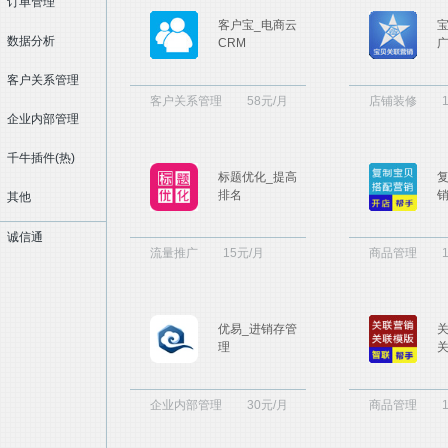
订单管理
整店代运营
店铺装修
营销推广
诊断培训
客户宝_电商云
新媒体运营
运营
数据分析
服务
CRM
客户关系管理
客户关系管理
58元/月
店铺装修
培训咨询
质检服务
摄影设计
工商服务
企业内部管理
综合
财税服务
物业租赁
聚商营
其他服务
服务
千牛插件(热)
标题优化_提高
排名
其他
诚信通
流量推广
15元/月
商品管理
优易_进销存管
理
企业内部管理
30元/月
商品管理