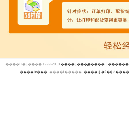
����ͰͰ�Ȩ���� 1999-2013
����Ȩ���̱�����
|
������
����Ͱͼ���
:
����Ͱ����� -
����վ
�й�վ
ȫ����