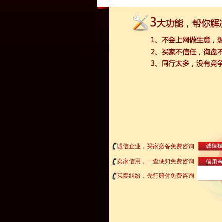
诚信企业，买家必备免费咨询
卖家信用，一查便知免费咨询
买卖纠纷，先行赔付免费咨询