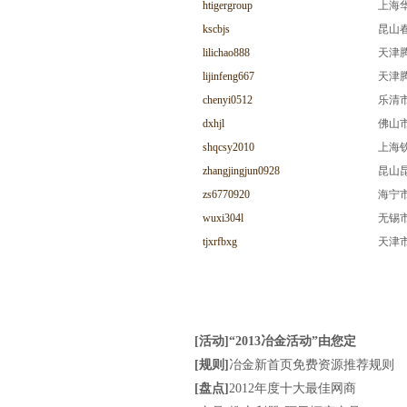
htigergroup
上海
kscbjs
昆山
lilichao888
天津
lijinfeng667
天津
chenyi0512
乐清
dxhjl
佛山
shqcsy2010
上海
zhangjingjun0928
昆山
zs6770920
海宁
wuxi304l
无锡
tjxrfbxg
天津
mohoosouth
木虎
chinamohoo
木虎实
mohooeast
木虎
hualeijie
泰州
[活动]“2013冶金活动”由您定
huitaisteel
泰州
[规则]
冶金新首页免费资源推荐规则
shbaogong88
上海
[盘点]
2012年度十大最佳网商