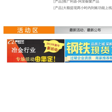
jinhao2006
东阳
[产品]推广利器-阿里橱窗产品
apbochao
安平
[产品]大额提现两小时内到账功能上
yqyxdhwpc
安平