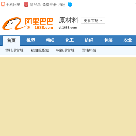
原材料
更多市场
yl.1688.com
橡塑
精细
化工
纺织
包装
农业
首页
塑料现货城
精细现货城
钢铁现货城
面辅料城