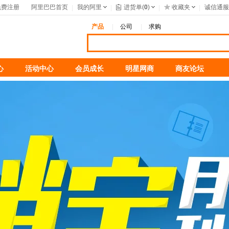
免费注册
阿里巴巴首页
我的阿里
进货单(
0
)
收藏夹
诚信通服
产品
公司
求购
心
活动中心
会员成长
明星网商
商友论坛