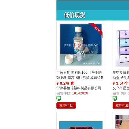
厂家直销 塑料瓶100ml 密封性
星空夏日
强 透明率高 圆柱形状 成套销售
纳盒 透明
¥
0.24/ 套
女鞋
¥
3.5/ 个
宁津县恒信塑料制品有限公司
义乌市星
销售件数:
18142020
司
销售件数:
立即抢批
立即抢
买
买