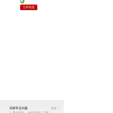
障
立即抢批
买
家
买家常见问题
更多 >
1. 看中货品，如何在网上下单