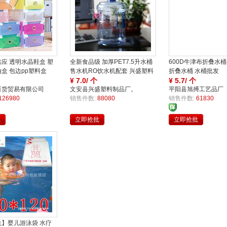
应 透明水晶鞋盒 塑
全新食品级 加厚PET7.5升水桶
600D牛津布折叠水桶
盒 包边pp塑料盒
售水机RO饮水机配套 兴盛塑料
折叠水桶 水桶批发
制品
¥
7.0/ 个
¥
5.7/ 个
百货贸易有限公司
文安县兴盛塑料制品厂。
平阳县旭搏工艺品厂
家
家
126980
销售件数:
88080
销售件数:
61830
批
立即抢批
立即抢批
买
保
保
】婴儿游泳袋 水疗