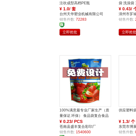
注吹成型高档PE瓶
袋 洗澡袋 1
¥
1.0/ 套
¥
0.43/ 
台州天华塑业机械有限公司
漳州市芗
家
销售件数:
72283
店
销售件数:
立即抢批
立即抢
障
障
买
保
100%满意最专业厂家生产（质
供应塑料
家
量保证.环保） 食品袋复合食品
包装袋
¥
0.23/ PCS
¥
1.3/ 个
苍南县盛丰复合彩印厂
东莞市博
销售件数:
1540600
销售件数: