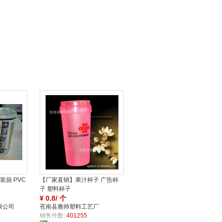
家
保
装袋 PVC
【厂家直销】果汁杯子 广告杯
子 塑料杯子
¥
0.8/ 个
限公司
苍南县雅帅塑料工艺厂
销售件数:
401255