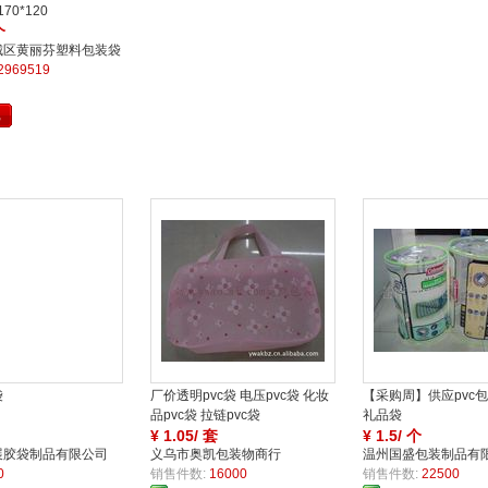
70*120
个
城区黄丽芬塑料包装袋
家
2969519
批
障
障
保
袋
厂价透明pvc袋 电压pvc袋 化妆
【采购周】供应pvc包
品pvc袋 拉链pvc袋
礼品袋
¥
1.05/ 套
¥
1.5/ 个
展胶袋制品有限公司
义乌市奥凯包装物商行
温州国盛包装制品有
0
销售件数:
16000
销售件数:
22500