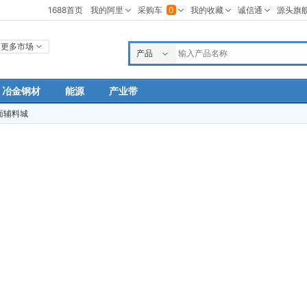
更多市场
产品
公司
冶金钢材
能源
产业带
求购
面辅料城