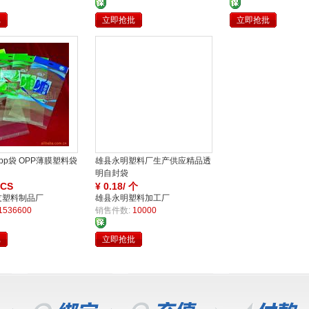
障
批
立即抢批
立即抢批
买
买
pp袋 OPP薄膜塑料袋
雄县永明塑料厂生产供应精品透
明自封袋
PCS
¥
0.18/ 个
友塑料制品厂
雄县永明塑料加工厂
家
家
1536600
销售件数:
10000
批
立即抢批
买