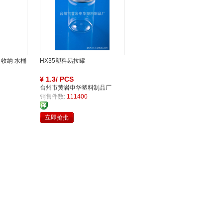
 收纳 水桶
HX35塑料易拉罐
¥
1.3/ PCS
台州市黄岩申华塑料制品厂
销售件数:
111400
立即抢批
买