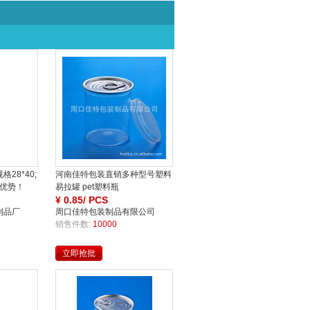
28*40;
河南佳特包装直销多种型号塑料
特优势！
易拉罐 pet塑料瓶
¥
0.85/ PCS
制品厂
周口佳特包装制品有限公司
销售件数:
10000
立即抢批