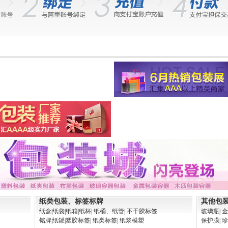
保
保
家
障
障
保
纸类包装、标签标牌
其他包
纸盒
|纸袋
|纸箱
|纸杯
| 纸桶、纸管
| 不干胶标签
玻璃瓶
| 
铭牌
|纸罐
|塑胶标签
| 纸类标签
| 纸浆模塑
保护膜
| 