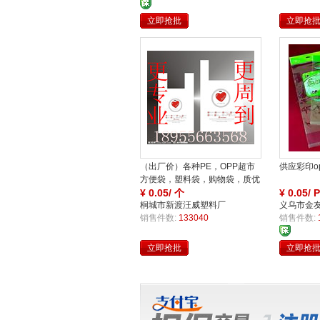
障
立即抢批
立即抢
买
保
（出厂价）各种PE，OPP超市
供应彩印o
方便袋，塑料袋，购物袋，质优
价廉
¥
0.05/ 个
¥
0.05/ 
桐城市新渡汪威塑料厂
义乌市金
家
销售件数:
133040
销售件数:
障
立即抢批
立即抢
买