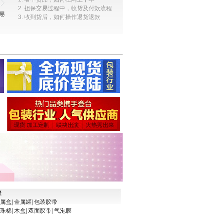
2. 担保交易过程中，收货及付款流程
3. 收到货后，如何操作退货退款
保
障
装
金属盒
| 金属罐
| 包装胶带
珍珠棉
| 木盒
| 双面胶带
| 气泡膜