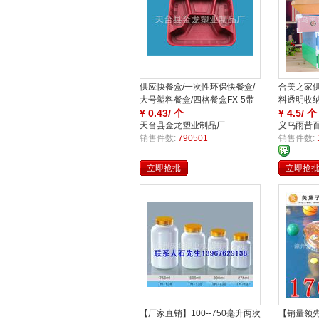
供应快餐盒/一次性环保快餐盒/
合美之家供
大号塑料餐盒/四格餐盒FX-5带
料透明收纳
盖
¥
0.43/ 个
¥
4.5/ 个
天台县金龙塑业制品厂
义乌雨昔
家
家
销售件数:
790501
销售件数:
立即抢批
立即抢
买
保
保
【厂家直销】100--750毫升两次
【销量领先