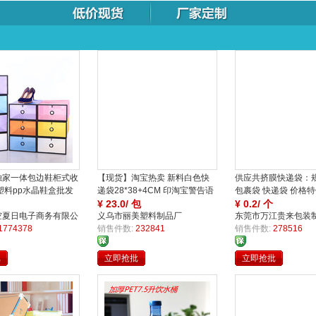
独家一体包边鞋柜式收
【现货】淘宝热卖 新料白色快
供应共挤膜快递袋：规格
塑料pp水晶鞋盒批发
递袋28*38+4CM 印淘宝警告语
包裹袋 快递袋 价格
发货袋
¥
23.0/ 包
¥
0.2/ 个
空夏日电子商务有限公
义乌市丽美塑料制品厂
东莞市万江贵来包装
1774378
销售件数:
232841
销售件数:
278516
批
立即抢批
立即抢批
买
买