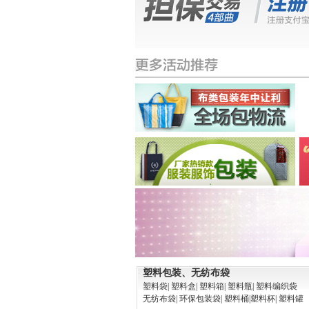
保
家
障
保
塑料包装、无纺布袋
塑料袋
| 塑料盒
| 塑料箱
| 塑料瓶
| 塑料编织袋
无纺布袋
| 环保包装袋
| 塑料桶
|塑料杯
| 塑料罐