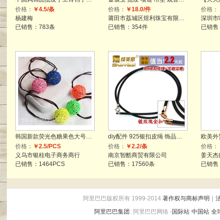
价格：
￥4.5/条
价格：
￥18.0/件
价格：
杨建梅
莆田市荔城区煜利珠宝有限公司
深圳市
已销售：783条
已销售：354件
已销售：
韩国新款荧光色糖果色大号铁丝金属球球 花朵蝴蝶结筋发圈头绳花
diy配件 925银扣皮绳 饰品吊坠项链挂绳 黑绳 男女粗细 P0095021
价格：
￥2.5/PCS
价格：
￥2.2/条
价格：
义乌市银桂电子商务商行
南京智酷商贸有限公司
姜天杰
已销售：1464PCS
已销售：17560条
已销售
阿里巴巴版权所有 1999-2014
著作权与商标声明
|
阿里巴巴集团
:
阿里巴巴网络 -
国际站
中国站
全