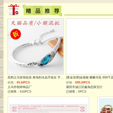
高档义乌首饰批发 奥地利水晶手链女 手镯配饰 地摊货源饰品 韩版
价格：
¥5.6/PCS
价格：
¥95.0/PCS
义乌市朝帅饰品厂
莆田市涵江区鑫海恋珠宝行
已销售：416PCS
已销售：0PCS