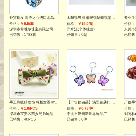
外贸批发 海洋之心进口水晶吊坠 韩版流行饰品 女款纯银项链 热销
太阳镜男潮 偏光镜蛤蟆镜墨镜 达克罗偏光8804
价格：
￥6.5/套
价格：
￥15.0/副
价格：
深圳市希唯尔珠宝有限公司
郑米江(个体经营)
东莞市
已销售：1783套
已销售：0副
已销售
手工蝴蝶结发饰 韩版发圈 时尚弹簧发夹 碎花绮丽新款
【广告促销品】滴塑钥匙扣 滴胶锁匙扣饰品 pvc软胶挂件
价格：
￥1.8/PCS
价格：
￥0.78/件
价格：
深圳市宝安区西乡兄弟饰品箱包商行
宁波市鄞州新饰界饰品厂
刘鸣林
已销售：40PCS
已销售：0件
已销售：