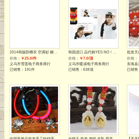
2014韩版防晒衣 空调衫 糖果色卡通 女防晒衣连帽披肩式开衫批发
韩国进口 品代购YES NO！字母平檐时尚流行休闲棒球帽子新品特价
价格：
￥25.0/件
价格：
￥7.0/顶
价格：
义乌市雪莲电子商务商行
义乌市暖成电子商务商行
东海县
已销售：191件
已销售：638顶
已销售
中国风饰品批发手工铃铛手链民族饰品长命锁手链F240
金镶玉 批发 项链 吊坠 观音佛缅甸a货翡翠千足金1.4厘米*2.1厘米