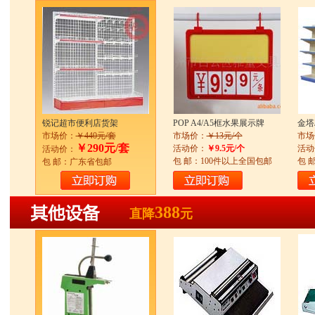
锐记超市便利店货架
POP A4/A5框水果展示牌
金塔
市场价：
￥440元/套
市场价：
￥13元/个
市场
￥290元/套
活动价：
￥9.5元/个
活动
活动价：
包 邮：100件以上全国包邮
包 
包 邮：广东省包邮
388
直降
元