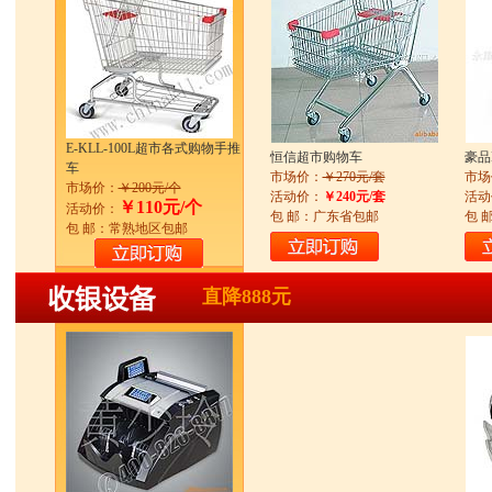
E-KLL-100L超市各式购物手推
恒信超市购物车
豪品
车
市场价：
￥270元/套
市场
市场价：
￥200元/个
活动价：
￥240元/套
活动
￥110元/个
活动价：
包 邮：广东省包邮
包 
包 邮：常熟地区包邮
直降888元