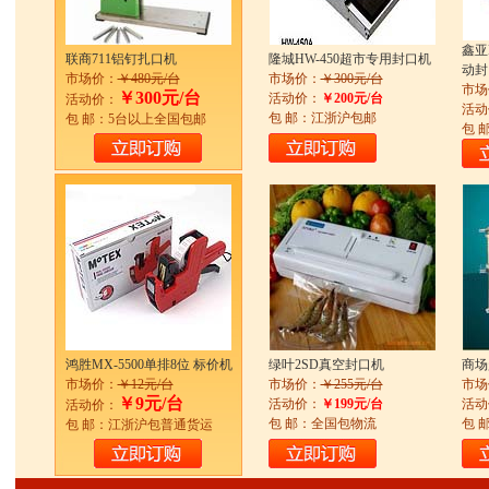
鑫亚
联商711铝钉扎口机
隆城HW-450超市专用封口机
动封
市场价：
￥480元/台
市场价：
￥300元/台
市场
￥300元/台
活动价：
￥200元/台
活动价：
活动
包 邮：江浙沪包邮
包 邮：5台以上全国包邮
包 
鸿胜MX-5500单排8位 标价机
绿叶2SD真空封口机
商场
市场价：
￥12元/台
市场价：
￥255元/台
市场
￥9元/台
活动价：
￥199元/台
活动
活动价：
包 邮：全国包物流
包 
包 邮：江浙沪包普通货运