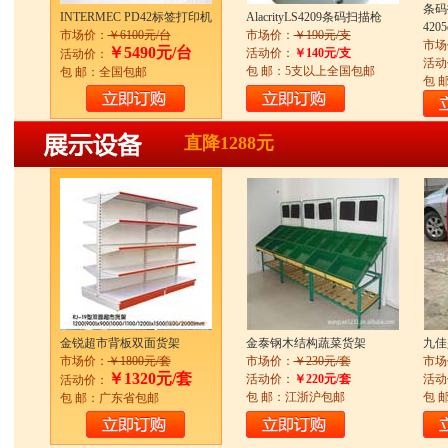
条码
INTERMEC PD42标签打印机
AlacrityLS4209条码扫描枪
4205
市场价：
￥6100元/台
市场价：
￥190元/支
市场
￥5490元/台
活动价：
￥140元/支
活动价：
活动
包 邮：5支以上全国包邮
包 邮：全国包邮
包 
直降1288元
金锐超市背板双面货架
金泰钢木结构蔬菜货架
九佳
市场价：
￥1800元/套
市场价：
￥230元/套
市场
￥1320元/套
活动价：
￥220元/套
活动
活动价：
包 邮：江浙沪包邮
包 
包 邮：广东省包邮