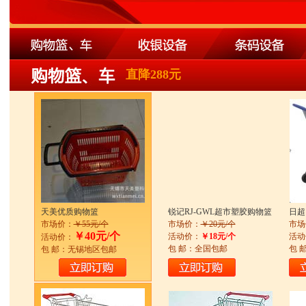
直降288元
天美优质购物篮
锐记RJ-GWL超市塑胶购物篮
日超
市场价：
￥55元/个
市场价：
￥20元/个
市场
￥40元/个
活动价：
￥18元/个
活动
活动价：
包 邮：全国包邮
包 
包 邮：无锡地区包邮