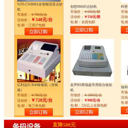
WJD-CW808A全智能语音点钞
创想0866D点钞机
科密
机
市场价：
￥650元/部
市场
市场价：
￥700元/台
活动价：
￥550元/部
活动
￥340元/台
活动价：
包 邮：全国包邮
包 
包 邮：江浙沪包邮
亿利达ECR40收银机（含钱
友声BS商场超市用前台收款
瑞和
箱）
机
市场
市场价：
￥780元/台
市场价：
￥1800元/台
活动
￥720元/台
活动价：
￥900元/台
活动价：
包 
包 邮：2台以上全国包邮
包 邮：珠三角包邮
直降588元