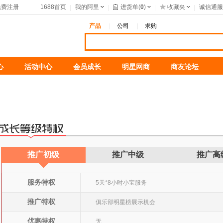
免费注册
1688首页
我的阿里
进货单(
0
)
收藏夹
诚信通服
产品
公司
求购
心
活动中心
会员成长
明星网商
商友论坛
推广初级
推广中级
推广高
◆
服务特权
5天*8小时小宝服务
推广特权
俱乐部明星榜展示机会
优惠特权
无