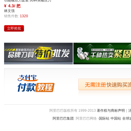
功能螺丝刀套装 30种头螺丝刀
¥
4.3/ 把
障
林文强
销售件数:
1320
立即抢批
保
无需注册快速购买流程
阿里巴巴版权所有 1999-2013
著作权与商标声明
|
障
阿里巴巴集团
:
阿里巴巴网络 -
国际站
中国站
全球