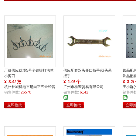
厂价供应优质5号全钢锻打法兰
供应配套双头开口扳手\双头呆
饰品配
小剪刀
扳手
饰品配
¥
3.4/ 把
¥
1.0/ 个
¥
3.2/
杭州长城机电市场尚正五金经营
广州市桂宏贸易有限公司
王小群(
部
销售件数:
26570
销售件数:
6142
销售件数
立即抢批
立即抢批
立即
买
买