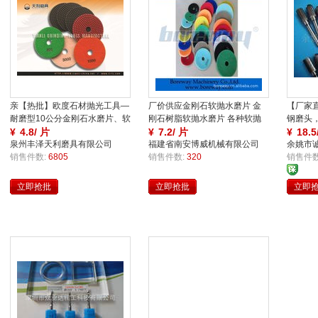
亲【热批】欧度石材抛光工具—
厂价供应金刚石软抛水磨片 金
【厂家
家
家
耐磨型10公分金刚石水磨片、软
刚石树脂软抛水磨片 各种软抛
钢磨头
磨片
¥
4.8/ 片
水磨片
¥
7.2/ 片
¥
18.5
泉州丰泽天利磨具有限公司
福建省南安博威机械有限公司
余姚市
销售件数:
6805
销售件数:
320
销售件数
立即抢批
立即抢批
立即
买
保
保