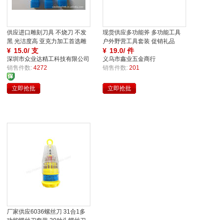
供应进口雕刻刀具 不烧刀 不发
现货供应多功能斧 多功能工具
家
黑 光洁度高 亚克力加工首选雕
户外野营工具套装 促销礼品
刻刀
¥
15.0/ 支
T103-8
¥
19.0/ 件
障
障
深圳市众业达精工科技有限公司
义乌市鑫业五金商行
销售件数:
4272
销售件数:
201
立即抢批
立即抢批
买
保
厂家供应6036螺丝刀 31合1多
家