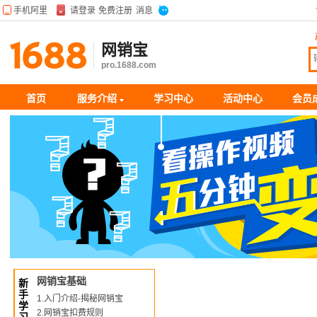
网销宝
pro.1688.com
首页
服务介绍
学习中心
活动中心
会员
网销宝基础
新
手
1.入门介绍-揭秘网销宝
学
2.网销宝扣费规则