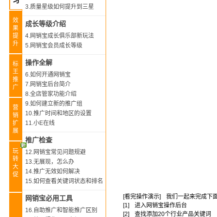
习
3.质量星级如何提升到三星
效
成长等级介绍
果
提
4.网销宝成长俱乐部新玩法
升
5.网销宝会员成长等级
操作全解
标
王
6.如何开通网销宝
推
7.网销宝后台简介
广
8.全店管家功能介绍
9.如何建立新的推广组
营
10.推广时间和地区的设置
销
扩
11.小E在线
展
推广检查
玩
12.网销宝常见问题规避
转
13.无展现，怎么办
大
14.推广无效如何解决
促
15.如何查看关键词状态和排名
[看完操作演示]
我们一起来完成下
网销宝必用工具
[1]
进入网销宝操作后台
16.自助推广和智能推广区别
[2]
查找添加20个行业产品关键词