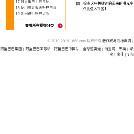
17.效果报告工具介绍
[3]
检查这些关键词的带来的曝光率
18.使用统计报表账户自诊
【点此进入社区】
19.如何进行账户诊断
查看所有视频分类
© 2010-2019 1688.com 版权所有
著作权与商标声明
|
阿里巴巴集团
|
阿里巴巴国际站
|
阿里巴巴中国站
|
全球速卖通
|
淘宝网
|
天猫
|
聚
宝
|
来往
|
钉