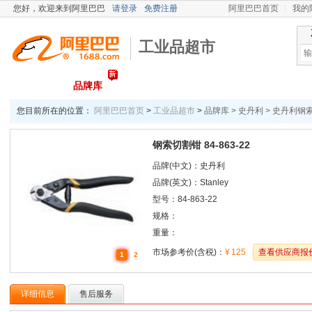
您好，
欢迎来到阿里巴巴
请登录
免费注册
阿里巴巴首页
我的
工业品超市
首页
品牌库
您目前所在的位置：
阿里巴巴首页
>
工业品超市
>
品牌库 > 史丹利 > 史丹利钢索
钢索切割钳 84-863-22
品牌(中文)：史丹利
品牌(英文)：Stanley
型号：84-863-22
规格：
重量：
市场参考价(含税)：
¥
125
查看供应商报
1
2
详细信息
售后服务