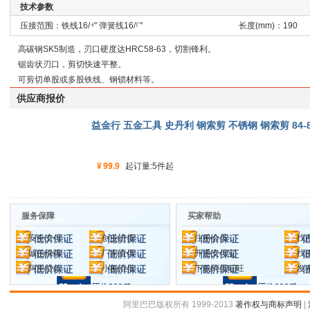
技术参数
压接范围：铁线ࡳ/16" 弹簧线ࡱ/16"
长度(mm)：190
高碳钢SK5制造，刃口硬度达HRC58-63，切割锋利。
锯齿状刃口，剪切快速平整。
可剪切单股或多股铁线、钢锁材料等。
供应商报价
益金行 五金工具 史丹利 钢索剪 不锈钢 钢索剪 84-8
¥
99.9
起订量:5件起
服务保障
买家帮助
安全支付
创业进货
注册会员
找
诚信保障
厂家直供
开通支付宝
找
阿里贷款
小额混批
下载阿里旺旺
发
阿里巴巴版权所有 1999-2013
著作权与商标声明
|