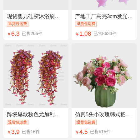
现货婴儿硅胶沐浴刷柔软洗头刷儿童洗澡刷感统训练触觉刷源头厂家
产地工厂高亮3cm发光夜光星星贴墙贴纸100pcs 3d荧光五角星星立体
退货包运费
退货包运费
6.3
1.08
已售205件
已售5633件
￥
￥
跨境爆款秋色尤加利紫罗兰壁挂餐厅假花垂吊家居装饰品仿真花吊挂
仿真5头小玫瑰韩式把束波斯洋牡丹仿真花家居婚礼玫瑰花束装饰
退货包运费
退货包运费
3.9
4.5
已售16件
已售515件
￥
￥