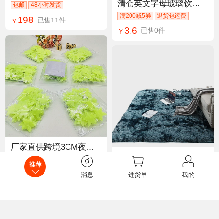
清仓英文字母玻璃饮水杯大容量加厚透明果汁杯餐厅饮品冷饮杯子
包邮
48小时发货
满200减5券
退货包运费
198
已售11件
￥
3.6
已售0件
￥
厂家直供跨境3CM夜光贴夜光星星贴纸发光墙贴夜光星星贴100颗荧光
轻奢高级地毯客厅沙发茶几地毯家用卧室少女房间床边床下毛绒地垫
退货包运费
7天无理由
0.95
已售12420件
￥
消息
进货单
我的
84
已售2件
￥