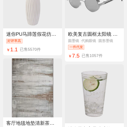
迷你PU马蹄莲假花仿真花跨境外贸家居装饰摄影道具手感批发厂家
欧美复古圆框太阳镜 金属弹簧太子镜 反光炫彩男太阳眼镜蒸汽朋克
圆墨镜
代购眼镜
圆形墨镜
好评率高
一件代发
1.1
已售5570件
￥
7.5
已售1057件
￥
客厅地毯地垫清新茶几毯轻奢风简约现代家用北欧新中式浅灰色耐脏