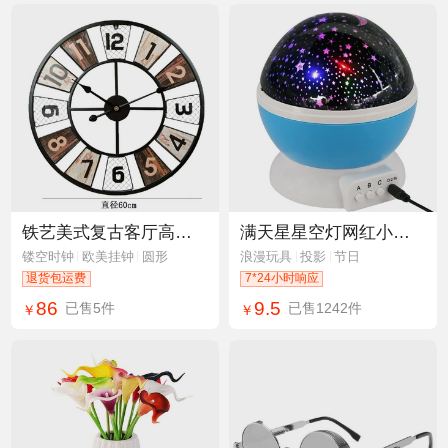
铁艺美式复古客厅高级钟表 圆形金属挂钟 创意装饰挂表亚马逊产品
满天星星空灯网红小夜灯梦幻星空浪漫投影创意台灯亚马逊儿童玩具
镂空时钟
欧美挂钟
圆形
浪漫玩具
投影
节日
退货包运费
7*24小时响应
86
9.5
已售5件
已售1242件
￥
￥